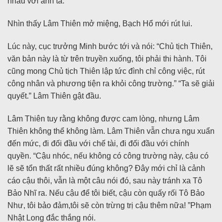
nhau với anh ta.
Nhìn thấy Lâm Thiên mở miệng, Bạch Hổ mới rút lui.
Lúc này, cục trưởng Minh bước tới và nói: “Chủ tịch Thiên,
văn bản này là từ trên truyền xuống, tôi phải thi hành. Tôi
cũng mong Chủ tịch Thiên lập tức đình chỉ công việc, rút
công nhân và phương tiện ra khỏi công trường.” “Ta sẽ giải
quyết.” Lâm Thiên gật đầu.
Lâm Thiên tuy rằng không được cam lòng, nhưng Lâm
Thiên không thể không làm. Lâm Thiên vẫn chưa ngu xuẩn
đến mức, đi đối đầu với chế tài, đi đối đầu với chính
quyền. “Cậu nhóc, nếu không có công trường này, cậu có
lẽ sẽ tổn thất rất nhiều đúng không? Đây mới chỉ là cảnh
cáo cậu thôi, vẫn là một câu nói đó, sau này tránh xa Tô
Bảo Nhĩ ra. Nếu cậu để tôi biết, cậu còn quấy rối Tô Bảo
Như, tôi bảo đảm,tôi sẽ còn trừng trị cậu thêm nữa! ”Phạm
Nhật Long đắc thắng nói.