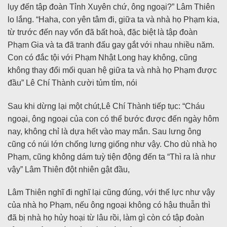
lụy đến tập đoàn Tỉnh Xuyên chứ, ông ngoại?” Lâm Thiên
lo lắng. “Haha, con yên tâm đi, giữa ta và nhà họ Phạm kia,
từ trước đến nay vốn đã bất hoà, đặc biệt là tập đoàn
Phạm Gia và ta đã tranh đấu gay gắt với nhau nhiều năm.
Con có đắc tội với Phạm Nhật Long hay không, cũng
không thay đổi mối quan hệ giữa ta và nhà họ Phạm được
đầu” Lê Chí Thành cười tủm tỉm, nói
Sau khi dừng lại một chút,Lê Chí Thành tiếp tục: “Cháu
ngoại, ông ngoại của con có thể bước được đến ngày hôm
nay, không chỉ là dựa hết vào may mắn. Sau lưng ông
cũng có núi lớn chống lưng giống như vậy. Cho dù nhà họ
Phạm, cũng không dám tuỳ tiện động đến ta “Thì ra là như
vậy” Lâm Thiên đột nhiên gật đầu,
Lâm Thiên nghĩ đi nghĩ lại cũng đúng, với thế lực như vậy
của nhà họ Phạm, nếu ông ngoại không có hậu thuẫn thì
đã bị nhà họ hủy hoại từ lâu rồi, làm gì còn có tập đoàn