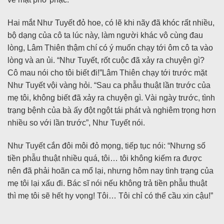
Hai mắt Như Tuyết đỏ hoe, có lẽ khi nãy đã khóc rất nhiều,
bộ dạng của cô ta lúc này, làm người khác vô cùng đau
lòng, Lâm Thiên thậm chí có ý muốn chạy tới ôm cô ta vào
lòng và an ủi. “Như Tuyết, rốt cuộc đã xảy ra chuyện gì?
Cô mau nói cho tôi biết đi!”Lâm Thiên chạy tới trước mặt
Như Tuyết vội vàng hỏi. “Sau ca phẫu thuật lần trước của
mẹ tôi, không biết đã xảy ra chuyện gì. Vài ngày trước, tình
trạng bệnh của bà ấy đột ngột tái phát và nghiêm trọng hơn
nhiều so với lần trước”, Như Tuyết nói.
Như Tuyết cắn đôi môi đỏ mọng, tiếp tục nói: “Nhưng số
tiền phẫu thuật nhiều quá, tôi… tôi không kiếm ra được
nên đã phải hoãn ca mổ lại, nhưng hôm nay tình trạng của
mẹ tôi lại xấu đi. Bác sĩ nói nếu không trả tiền phẫu thuật
thì mẹ tôi sẽ hết hy vọng! Tôi… Tôi chỉ có thể cầu xin cậu!”