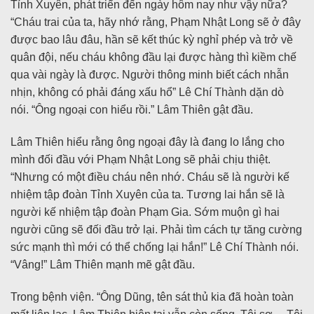
Tỉnh Xuyên, phát triển đến ngày hôm nay như vậy nữa?
“Cháu trai của ta, hãy nhớ rằng, Phạm Nhật Long sẽ ở đây
được bao lâu đâu, hần sẽ kết thúc kỳ nghỉ phép và trở về
quân đội, nếu cháu không đầu lại được hàng thì kiềm chế
qua vài ngày là được. Người thông minh biết cách nhẫn
nhịn, không có phải đáng xấu hổ” Lê Chí Thành dặn dò
nói. “Ông ngoại con hiểu rồi.” Lâm Thiên gật đầu.
Lâm Thiên hiểu rằng ông ngoại đây là đang lo lắng cho
mình đối đầu với Phạm Nhật Long sẽ phải chịu thiệt.
“Nhưng có một điều cháu nên nhớ. Cháu sẽ là người kế
nhiệm tập đoàn Tỉnh Xuyên của ta. Tương lai hắn sẽ là
người kế nhiệm tập đoàn Phạm Gia. Sớm muộn gì hai
người cũng sẽ đối đầu trở lại. Phải tìm cách tự tăng cường
sức mạnh thì mới có thể chống lại hắn!” Lê Chí Thành nói.
“Vâng!” Lâm Thiên mạnh mẽ gật đầu.
Trong bệnh viện. “Ông Dũng, tên sát thủ kia đã hoàn toàn