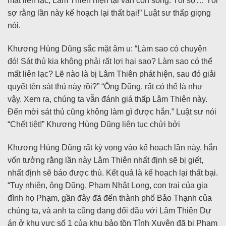
mất liên lạc, Lâm Thiên hiện tại vẫn còn sống. Tôi sợ… Tôi
sợ rằng lần này kế hoạch lại thất bại!” Luật sư thấp giọng
nói.
Khương Hùng Dũng sắc mặt âm u: “Làm sao có chuyện
đó! Sát thủ kia không phải rất lợi hại sao? Làm sao có thể
mất liên lạc? Lẽ nào là bị Lâm Thiên phát hiện, sau đó giải
quyết tên sát thủ này rồi?” “Ông Dũng, rất có thể là như
vậy. Xem ra, chúng ta vẫn đánh giá thấp Lâm Thiên này.
Đến mời sát thủ cũng không làm gì được hắn.” Luật sư nói
“Chết tiệt!” Khương Hùng Dũng liên tục chửi bởi
Khương Hùng Dũng rất kỳ vọng vào kế hoạch lần này, hắn
vốn tưởng rằng lần này Lâm Thiên nhất định sẽ bị giết,
nhất định sẽ báo được thù. Kết quả là kế hoạch lại thất bại.
“Tuy nhiên, ông Dũng, Phạm Nhật Long, con trai của gia
đình họ Phạm, gần đây đã đến thành phố Bảo Thạnh của
chúng ta, và anh ta cũng đang đối đầu với Lâm Thiên Dự
án ở khu vực số 1 của khu bảo tồn Tỉnh Xuyên đã bị Phạm