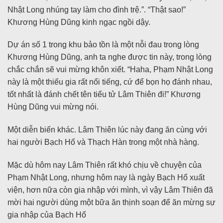
Nhật Long nhúng tay làm cho đình trệ.”. “Thật sao!”
Khương Hùng Dũng kinh ngạc ngồi dậy.
Dự án số 1 trong khu bảo tồn là một nỗi đau trong lòng
Khương Hùng Dũng, anh ta nghe được tin này, trong lòng
chắc chắn sẽ vui mừng khôn xiết. “Haha, Phạm Nhật Long
này là một thiếu gia rất nổi tiếng, cứ để bọn họ đánh nhau,
tốt nhất là đánh chết tên tiểu tử Lâm Thiên đi!” Khương
Hùng Dũng vui mừng nói.
Một diễn biến khác. Lâm Thiên lúc này đang ăn cùng với
hai người Bạch Hổ và Thạch Hàn trong một nhà hàng.
Mặc dù hôm nay Lâm Thiên rất khó chịu về chuyện của
Phạm Nhật Long, nhưng hôm nay là ngày Bạch Hổ xuất
viện, hơn nữa còn gia nhập với mình, vì vậy Lâm Thiên đã
mời hai người dùng một bữa ăn thịnh soạn để ăn mừng sự
gia nhập của Bạch Hổ