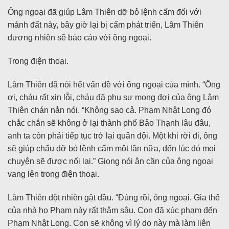
Ông ngoại đã giúp Lâm Thiên dỡ bỏ lệnh cấm đối với
mảnh đất này, bây giờ lại bị cấm phát triển, Lâm Thiên
đương nhiên sẽ báo cáo với ông ngoại.
Trong điện thoại.
Lâm Thiên đã nói hết vấn đề với ông ngoại của mình. “Ông
ơi, cháu rất xin lỗi, cháu đã phụ sự mong đợi của ông Lâm
Thiên chán nản nói. “Không sao cả. Phạm Nhật Long đó
chắc chắn sẽ không ở lại thành phố Bảo Thạnh lâu đâu,
anh ta còn phải tiếp tục trở lại quân đội. Một khi rời đi, ông
sẽ giúp chấu dỡ bỏ lệnh cấm một lần nữa, đến lúc đó mọi
chuyện sẽ được nối lại.” Giọng nói ân cần của ông ngoại
vang lên trong điện thoại.
Lâm Thiên đột nhiên gật đầu. “Đúng rồi, ông ngoại. Gia thế
của nhà họ Phạm này rất thâm sâu. Con đã xúc phạm đến
Phạm Nhật Long. Con sẽ không vì lý do này mà làm liên