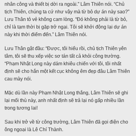
nhân công và thiết bị dời ra ngoài.” Lâm Thiên nói. “Chủ
tịch Thiên, chúng ta cứ như vậy mà từ bỏ dự án này sao?”
Lưu Thân tỏ vẻ không cam lòng. “Đó không phải là từ bỏ,
chỉ là tạm thời bị gặp trở ngại. Tôi sẽ khởi động lại dự án
này khi thời điểm đến.” Lâm Thiên nói.
Lưu Thân gật đầu: “Được, tôi hiểu rồi, chủ tịch Thiên yên
tâm, tôi sẽ thu xếp việc sơ tán tất cả khỏi công trường.
“Phạm Nhật Long này dám khiêu chiến với tôi, tôi nhất
định sẽ cho hắn một kết cục không êm đẹp đâu Lâm Thiên
cau mày nói.
Mặc dù lần này Phạm Nhật Long thắng, Lâm Thiên sẽ ghi
lại mối thù này, anh nhất định sẽ trả lại nó gấp nhiều lần
trong tương lai!
Sau khi trở về từ công trường, Lâm Thiên đã gọi điện cho
ông ngoại là Lê Chí Thành.