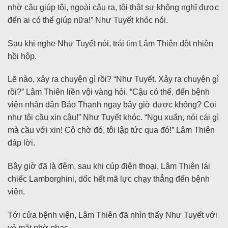
nhờ cậu giúp tôi, ngoài cậu ra, tôi thật sự không nghĩ được
đến ai có thể giúp nữa!” Như Tuyết khóc nói.
Sau khi nghe Như Tuyết nói, trái tim Lâm Thiên đột nhiên
hồi hộp.
Lẽ nào, xảy ra chuyện gì rồi? “Như Tuyết. Xảy ra chuyện gì
rồi?” Lâm Thiên liền vội vàng hỏi. “Cậu có thể, đến bệnh
viện nhân dân Bảo Thạnh ngay bây giờ được không? Coi
như tôi cầu xin cậu!” Như Tuyết khóc. “Ngu xuẩn, nói cái gì
mà cầu với xin! Cô chờ đó, tôi lập tức qua đó!” Lâm Thiên
đáp lời.
Bây giờ đã là đêm, sau khi cúp điện thoại, Lâm Thiên lái
chiếc Lamborghini, dốc hết mã lực chạy thẳng đến bệnh
viện.
Tới cửa bệnh viện, Lâm Thiên đã nhìn thấy Như Tuyết với
vẻ mặt phờ phạc.