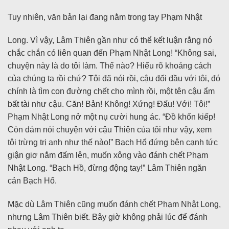
Tuy nhiên, văn bản lại đang nằm trong tay Phạm Nhật
Long. Vì vậy, Lâm Thiên gần như có thể kết luận rằng nó
chắc chắn có liên quan đến Phạm Nhật Long! “Không sai,
chuyện này là do tôi làm. Thế nào? Hiểu rõ khoảng cách
của chúng ta rồi chứ? Tôi đã nói rồi, cậu đối đầu với tôi, đó
chính là tìm con đường chết cho mình rồi, một tên cậu ẩm
bất tài như cậu. Căn! Bản! Không! Xứng! Đấu! Với! Tôi!”
Phạm Nhật Long nở một nụ cười hung ác. “Đồ khốn kiếp!
Còn dám nói chuyện với cậu Thiên của tôi như vậy, xem
tôi trừng trị anh như thế nào!” Bạch Hổ đứng bên cạnh tức
giận giơ nắm đấm lên, muốn xông vào đánh chết Phạm
Nhật Long. “Bạch Hồ, đừng động tay!” Lâm Thiên ngăn
cản Bạch Hổ.
Mặc dù Lâm Thiên cũng muốn đánh chết Phạm Nhật Long,
nhưng Lâm Thiên biết. Bây giờ không phải lúc để đánh