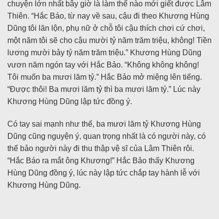
chuyện lớn nhất bây giờ là làm thế nào mới giết được Lâm
Thiên. “Hắc Báo, từ nay về sau, cậu đi theo Khương Hùng
Dũng tôi lăn lộn, phụ nữ ở chỗ tôi cậu thích chơi cứ chơi,
một năm tôi sẽ cho cậu mười tỷ năm trăm triệu, không! Tiền
lương mười bảy tỷ năm trăm triệu.” Khương Hùng Dũng
vươn năm ngón tay với Hắc Bảo. “Không không không!
Tôi muốn ba mươi lăm tỷ.” Hắc Bảo mở miệng lên tiếng.
“Được thôi! Ba mươi lăm tỷ thì ba mươi lăm tỷ.” Lúc này
Khương Hùng Dũng lập tức đồng ý.
Có tay sai mạnh như thế, ba mươi lăm tỷ Khương Hùng
Dũng cũng nguyện ý, quan trọng nhất là có người này, có
thể bảo người này đi thu thập vệ sĩ của Lâm Thiên rôi.
“Hắc Báo ra mắt ông Khương!” Hắc Bảo thấy Khương
Hùng Dũng đồng ý, lúc này lập tức chắp tay hành lễ với
Khương Hùng Dũng.