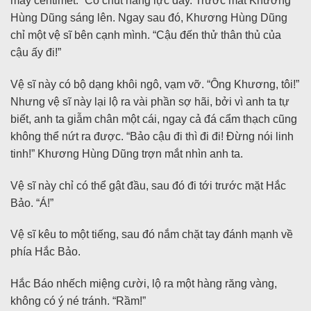
mấy centimet. “Có chút năng lực đấy. Trước mắt Khương
Hùng Dũng sáng lên. Ngay sau đó, Khương Hùng Dũng
chỉ một vệ sĩ bên cạnh mình. “Cậu đến thử thân thủ của
cậu ấy đi!”
Vệ sĩ này có bộ dạng khôi ngô, vạm vỡ. “Ông Khương, tôi!”
Nhưng vệ sĩ này lại lộ ra vài phần sợ hãi, bởi vì anh ta tự
biết, anh ta giẫm chân một cái, ngay cả đá cẩm thạch cũng
không thể nứt ra được. “Bảo cậu đi thì đi đi! Đừng nói linh
tinh!” Khương Hùng Dũng trợn mắt nhìn anh ta.
Vệ sĩ này chỉ có thể gật đầu, sau đó đi tới trước mặt Hắc
Bảo. “Á!”
Vệ sĩ kêu to một tiếng, sau đó nắm chặt tay đánh mạnh về
phía Hắc Bảo.
Hắc Báo nhếch miệng cười, lộ ra một hàng răng vàng,
không có ý né tránh. “Rầm!”