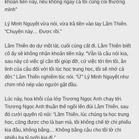
khoản tiền này, nếu không ngay cả tôi cũng coi thường
mình”
Lý Minh Nguyệt vừa nói, vừa trả tiền vào tay Lâm Thiên.
“Chuyện này… Được rồi.”
Lâm Thiên do dự một lát, cuối cùng cất đi, Lâm Thiên biết
cô ấy sẽ không nhận khoản tiền này. “Vẫn là câu nói kia,
sau này có việc gì cần tôi giúp đỡ, cứ việc tới tìm tôi, ân
tình của cậu đối với tôi lúc học trung học, tôi sẽ nhớ cả
đời.” Lâm Thiên nghiêm túc nói. “Ừ” Lý Minh Nguyệt như
chim nhỏ nép vào người gật đầu.
Lúc này, hoa khôi của lớp Trương Ngọc Anh chạy tới.
Trương Ngọc Anh thuận thế ngồi lên đùi Lâm Thiên, sau
đó cười quyến rũ nói: “Lâm Thiên, lúc chúng ta học trung
học, cũng được cho là bạn mà, tôi không chế tờ chi phiếu
kia đâu, không bằng… Không bằng cậu cho tôi tờ chi
phiếu ba tỷ rưỡi kia đi.”