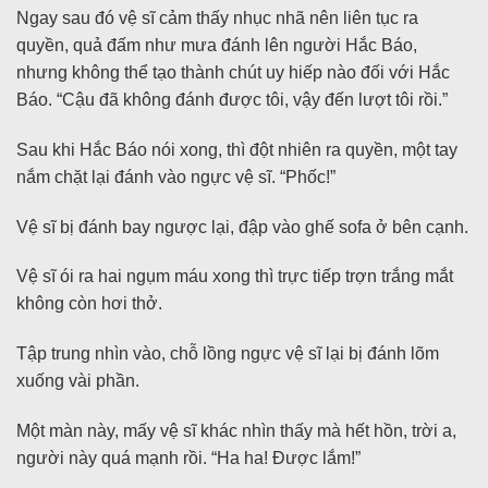
Ngay sau đó vệ sĩ cảm thấy nhục nhã nên liên tục ra
quyền, quả đấm như mưa đánh lên người Hắc Báo,
nhưng không thể tạo thành chút uy hiếp nào đối với Hắc
Báo. “Cậu đã không đánh được tôi, vậy đến lượt tôi rồi.”
Sau khi Hắc Báo nói xong, thì đột nhiên ra quyền, một tay
nắm chặt lại đánh vào ngực vệ sĩ. “Phốc!”
Vệ sĩ bị đánh bay ngược lại, đập vào ghế sofa ở bên cạnh.
Vệ sĩ ói ra hai ngụm máu xong thì trực tiếp trợn trắng mắt
không còn hơi thở.
Tập trung nhìn vào, chỗ lồng ngực vệ sĩ lại bị đánh lõm
xuống vài phần.
Một màn này, mấy vệ sĩ khác nhìn thấy mà hết hồn, trời a,
người này quá mạnh rồi. “Ha ha! Được lắm!”