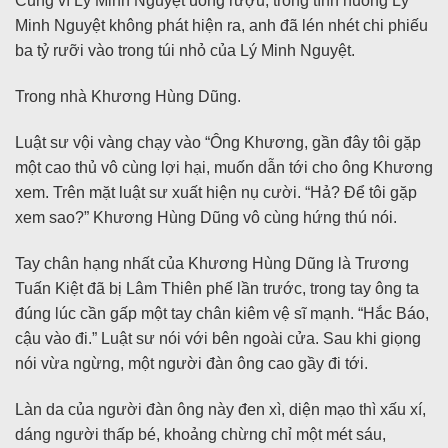
Cũng vì Lý Minh Nguyệt uống rượu, trong tình huống Lý
Minh Nguyệt không phát hiện ra, anh đã lén nhét chi phiếu
ba tỷ rưỡi vào trong túi nhỏ của Lý Minh Nguyệt.
Trong nhà Khương Hùng Dũng.
Luật sư vội vàng chạy vào “Ông Khương, gần đây tôi gặp
một cao thủ vô cùng lợi hại, muốn dẫn tới cho ông Khương
xem. Trên mặt luật sư xuất hiện nụ cười. “Hả? Để tôi gặp
xem sao?” Khương Hùng Dũng vô cùng hứng thú nói.
Tay chân hạng nhất của Khương Hùng Dũng là Trương
Tuấn Kiệt đã bị Lâm Thiên phế lần trước, trong tay ông ta
đúng lúc cần gấp một tay chân kiêm vệ sĩ mạnh. “Hắc Báo,
cậu vào đi.” Luật sư nói với bên ngoài cửa. Sau khi giọng
nói vừa ngừng, một người đàn ông cao gầy đi tới.
Làn da của người đàn ông này đen xì, diện mạo thì xấu xí,
dáng người thấp bé, khoảng chừng chỉ một mét sáu,