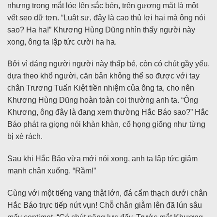
nhưng trong mắt lóe lên sắc bén, trên gương mặt là một
vết sẹo dữ tợn. “Luật sư, đây là cao thủ lợi hại mà ông nói
sao? Ha ha!” Khương Hùng Dũng nhìn thấy người này
xong, ông ta lập tức cười ha ha.
Bởi vì dáng người người này thấp bé, còn có chút gầy yếu,
dựa theo khổ người, căn bản không thể so được với tay
chân Trương Tuấn Kiệt tiền nhiệm của ông ta, cho nên
Khương Hùng Dũng hoàn toàn coi thường anh ta. “Ông
Khương, ông đây là đang xem thường Hắc Báo sao?” Hắc
Báo phát ra giọng nói khàn khàn, cổ họng giống như từng
bị xé rách.
Sau khi Hắc Bảo vừa mới nói xong, anh ta lập tức giảm
mạnh chân xuống. “Rầm!”
Cùng với một tiếng vang thật lớn, đá cẩm thạch dưới chân
Hắc Báo trực tiếp nứt vụn! Chỗ chân giẫm lên đã lún sâu