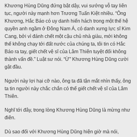
Khương Hùng Dũng đứng bật dậy, vui sướng vỗ tay liên
tục, người này mạnh hơn Trương Tuấn Kiệt nhiều. “Ông
Khương, Hắc Báo có uy danh hiển hách trong một thế hệ
quyền anh ngầm ở Đông Nam Á, có danh xưng lực sĩ Kim
Cang, bởi vì đánh chết một cậu chủ nhà giàu, mới không
thể không chạy tới đất nước của chúng ta, tôi tin có Hắc
Báo ra tay, giết chết vệ sĩ của Lâm Thiên tuyệt đối không
thành vấn đề.” Luật sư nói. “Ừ” Khương Hùng Dũng cười
gật đầu.
Người này lợi hại cỡ nào, ông ta đã tận mắt nhìn thấy, ông
ta tin người này chắc chắn có thể giết chết vệ sĩ của Lâm
Thiên.
Nghĩ tới đây, trong lòng Khương Hùng Dũng là mừng như
điên.
Dù sao đối với Khương Hùng Dũng hiện giờ mà nói,