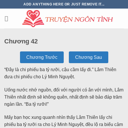
ADD ANYTHING HERE OR JUST REMOVE IT...
Chương 42
Chương Trước
Chương Sau
“Đây là chi phiếu ba tỷ rưỡi, cậu cầm lấy đi.” Lâm Thiên
đưa chi phiếu cho Lý Minh Nguyệt.
Uống nước nhớ nguồn, đối với người có ân với mình, Lâm
Thiên nhất định sẽ không quên, nhất định sẽ bảo đáp trăm
ngàn lần. “Ba tỷ rưỡi!”
Mấy bạn học xung quanh nhìn thấy Lâm Thiên lấy chi
phiếu ba tỷ rưỡi ra cho Lý Minh Nguyệt, đều lộ ra biểu cảm