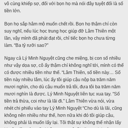
vô cùng khiếp sợ, đối với bọn họ mà nói đây tuyệt đối là số
tiền lớn.
Bọn họ sắp hâm mộ muốn chết rồi. Bọn họ thậm chí còn
suy nghĩ, nếu lúc học trung học giúp đỡ Lâm Thiên một
lần, vậy mình đã phát đạt rồi, chỉ tiếc bọn họ chưa từng
làm. “Ba tỷ rưỡi sao?”
Ngay cả Lý Minh Nguyệt cũng che miệng, bị con số nhiều
như vậy dọa sợ, cô ấy thậm chí không nghĩ tới, mình có thể
có được nhiều tiền như thế. “Lâm Thiên, số tiền này… Số
tiền này nhiều lắm, lúc ấy tôi giúp cậu nộp ba trăm năm
mươi nghìn, cho dù cậu muốn trả tôi, đưa tôi ba trăm năm
mươi nghìn là được. Lý Minh Nguyệt liên tục xua tay. “Số
tiền trả thừa, coi như là lãi đi.” Lâm Thiên vừa nói, vừa
nhét chi phiếu vào tay Lý Minh Nguyệt “Cho dù là lãi, cũng
không nên nhiều như thế, hơn nữa khi đó tôi giúp cậu,
không phải là muốn lấy lại. Tôi thật sự không thể nhận lấy