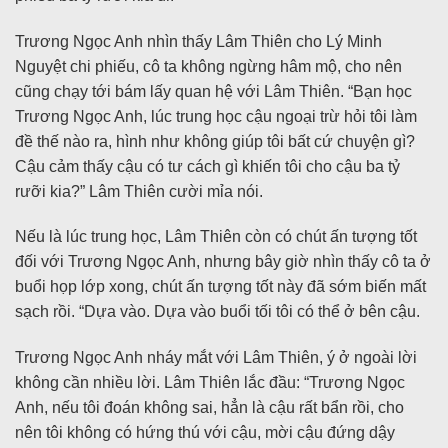
Trương Ngọc Anh nhìn thấy Lâm Thiên cho Lý Minh
Nguyệt chi phiếu, cô ta không ngừng hâm mộ, cho nên
cũng chạy tới bám lấy quan hệ với Lâm Thiên. “Bạn học
Trương Ngọc Anh, lúc trung học cậu ngoại trừ hỏi tôi làm
đề thế nào ra, hình như không giúp tôi bất cứ chuyện gì?
Cậu cảm thấy cậu có tư cách gì khiến tôi cho cậu ba tỷ
rưỡi kia?” Lâm Thiên cười mỉa nói.
Nếu là lúc trung học, Lâm Thiên còn có chút ấn tượng tốt
đối với Trương Ngọc Anh, nhưng bây giờ nhìn thấy cô ta ở
buổi họp lớp xong, chút ấn tượng tốt này đã sớm biến mất
sạch rồi. “Dựa vào. Dựa vào buổi tối tôi có thể ở bên cậu.
Trương Ngọc Anh nháy mắt với Lâm Thiên, ý ở ngoài lời
không cần nhiều lời. Lâm Thiên lắc đầu: “Trương Ngọc
Anh, nếu tôi đoán không sai, hẳn là cậu rất bẩn rồi, cho
nên tôi không có hứng thú với cậu, mời cậu đứng dậy