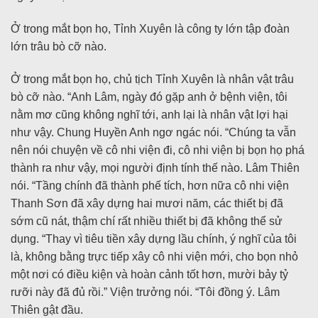
Ở trong mắt bọn họ, Tỉnh Xuyên là công ty lớn tập đoàn
lớn trâu bò cỡ nào.
Ở trong mắt bọn họ, chủ tịch Tỉnh Xuyên là nhân vật trâu
bò cỡ nào. “Anh Lâm, ngày đó gặp anh ở bệnh viện, tôi
nằm mơ cũng không nghĩ tới, anh lại là nhân vật lợi hại
như vậy. Chung Huyền Anh ngơ ngác nói. “Chúng ta vẫn
nên nói chuyện về cô nhi viện đi, cô nhi viện bị bọn họ phá
thành ra như vậy, mọi người định tính thế nào. Lâm Thiên
nói. “Tầng chính đã thành phế tích, hơn nữa cô nhi viện
Thanh Sơn đã xây dựng hai mươi năm, các thiết bị đã
sớm cũ nát, thậm chí rất nhiều thiết bị đã không thể sử
dụng. “Thay vì tiêu tiền xây dựng lầu chính, ý nghĩ của tôi
là, không bằng trực tiếp xây cô nhi viện mới, cho bọn nhỏ
một nơi có điều kiện và hoàn cảnh tốt hơn, mười bảy tỷ
rưỡi này đã đủ rồi.” Viện trưởng nói. “Tôi đồng ý. Lâm
Thiên gật đầu.