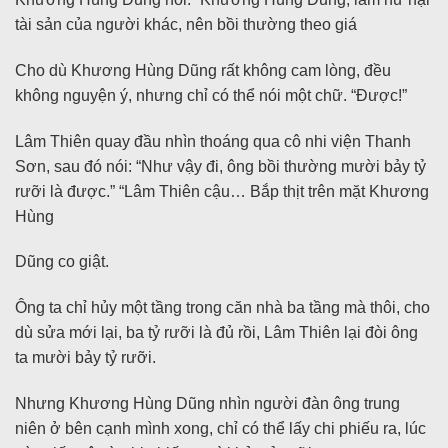
tài sản của người khác, nên bồi thường theo giá
Cho dù Khương Hùng Dũng rất không cam lòng, đều
không nguyện ý, nhưng chỉ có thể nói một chữ. “Được!”
Lâm Thiên quay đầu nhìn thoáng qua cô nhi viện Thanh
Sơn, sau đó nói: “Như vậy đi, ông bồi thường mười bảy tỷ
rưỡi là được.” “Lâm Thiên cậu… Bắp thịt trên mặt Khương
Hùng
Dũng co giật.
Ông ta chỉ hủy một tầng trong căn nhà ba tầng mà thôi, cho
dù sửa mới lại, ba tỷ rưỡi là đủ rồi, Lâm Thiên lại đòi ông
ta mười bảy tỷ rưỡi.
Nhưng Khương Hùng Dũng nhìn người đàn ông trung
niên ở bên cạnh mình xong, chỉ có thể lấy chi phiếu ra, lúc