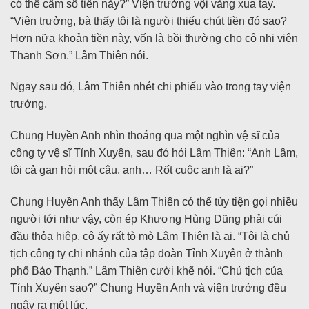
có thể cầm số tiền này?” Viện trưởng vội vàng xua tay.
“Viện trưởng, bà thấy tôi là người thiếu chút tiền đó sao?
Hơn nữa khoản tiền này, vốn là bồi thường cho cô nhi viện
Thanh Sơn.” Lâm Thiên nói.
Ngay sau đó, Lâm Thiên nhét chi phiếu vào trong tay viện
trưởng.
Chung Huyền Anh nhìn thoáng qua một nghìn vệ sĩ của
công ty vệ sĩ Tỉnh Xuyên, sau đó hỏi Lâm Thiên: “Anh Lâm,
tôi cả gan hỏi một câu, anh… Rốt cuộc anh là ai?”
Chung Huyền Anh thấy Lâm Thiên có thể tùy tiện gọi nhiều
người tới như vậy, còn ép Khương Hùng Dũng phải cúi
đầu thỏa hiệp, cô ấy rất tò mò Lâm Thiên là ai. “Tôi là chủ
tịch công ty chi nhánh của tập đoàn Tỉnh Xuyên ở thành
phố Bảo Thạnh.” Lâm Thiên cười khẽ nói. “Chủ tịch của
Tỉnh Xuyên sao?” Chung Huyền Anh và viện trưởng đều
ngây ra một lúc.