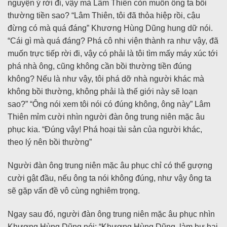
nguyện ý rời đi, vậy mà Lâm Thiên còn muốn ông ta bồi
thường tiền sao? “Lâm Thiên, tôi đã thỏa hiệp rồi, cậu
đừng có mà quá đáng” Khương Hùng Dũng hung dữ nói.
“Cái gì mà quá đáng? Phá cô nhi viện thành ra như vậy, đã
muốn trực tiếp rời đi, vậy có phải là tôi tìm mấy máy xúc tới
phá nhà ông, cũng không cần bồi thường tiền đúng
không? Nếu là như vậy, tôi phá dỡ nhà người khác mà
không bồi thường, không phải là thế giới này sẽ loạn
sao?” “Ông nói xem tôi nói có đúng không, ông này” Lâm
Thiên mỉm cười nhìn người đàn ông trung niên mặc âu
phục kia. “Đúng vậy! Phá hoại tài sản của người khác,
theo lý nên bồi thường”
Người đàn ông trung niên mặc âu phục chỉ có thể gượng
cười gật đầu, nếu ông ta nói không đúng, như vậy ông ta
sẽ gặp vấn đề vô cùng nghiêm trọng.
Ngay sau đó, người đàn ông trung niên mặc âu phục nhìn
Khương Hùng Dũng nói: “Khương Hùng Dũng, làm hư hại