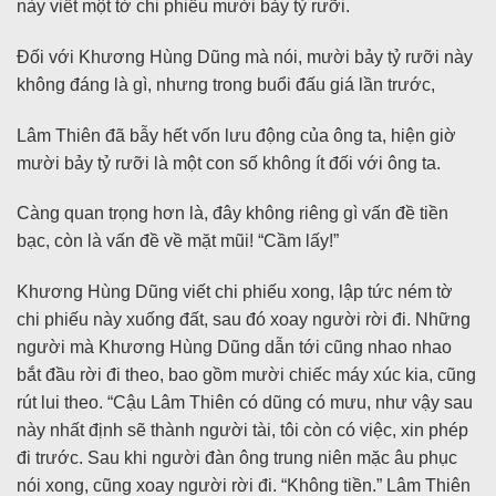
này viết một tờ chi phiếu mười bảy tỷ rưỡi.
Đối với Khương Hùng Dũng mà nói, mười bảy tỷ rưỡi này
không đáng là gì, nhưng trong buổi đấu giá lần trước,
Lâm Thiên đã bẫy hết vốn lưu động của ông ta, hiện giờ
mười bảy tỷ rưỡi là một con số không ít đối với ông ta.
Càng quan trọng hơn là, đây không riêng gì vấn đề tiền
bạc, còn là vấn đề về mặt mũi! “Cầm lấy!”
Khương Hùng Dũng viết chi phiếu xong, lập tức ném tờ
chi phiếu này xuống đất, sau đó xoay người rời đi. Những
người mà Khương Hùng Dũng dẫn tới cũng nhao nhao
bắt đầu rời đi theo, bao gồm mười chiếc máy xúc kia, cũng
rút lui theo. “Cậu Lâm Thiên có dũng có mưu, như vậy sau
này nhất định sẽ thành người tài, tôi còn có việc, xin phép
đi trước. Sau khi người đàn ông trung niên mặc âu phục
nói xong, cũng xoay người rời đi. “Không tiền.” Lâm Thiên