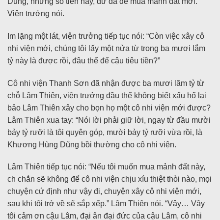
Dũng, những số tiền này, dư dả để mua mảnh đất mới.”
Viện trưởng nói.
Im lặng một lát, viện trưởng tiếp tục nói: “Còn việc xây cô
nhi viện mới, chúng tôi lấy một nửa từ trong ba mươi lắm
tỷ này là được rồi, đâu thể để cậu tiêu tiền?”
Cô nhi viện Thanh Sơn đã nhận được ba mươi lăm tỷ từ
chỗ Lâm Thiên, viện trưởng đầu thể không biết xấu hổ lại
bảo Lâm Thiên xây cho bọn họ một cô nhi viện mới được?
Lâm Thiên xua tay: “Nói lời phải giữ lời, ngay từ đầu mười
bảy tỷ rưỡi là tôi quyên góp, mười bảy tỷ rưỡi vừa rồi, là
Khương Hùng Dũng bồi thường cho cô nhi viện.
Lâm Thiên tiếp tục nói: “Nếu tôi muốn mua mảnh đất này,
ch chắn sẽ không để cô nhi viện chịu xíu thiệt thòi nào, mọi
chuyện cứ định như vậy đi, chuyện xây cô nhi viện mới,
sau khi tôi trở về sẽ sắp xếp.” Lâm Thiên nói. “Vậy… Vậy
tôi cảm ơn cậu Lâm, đại ân đại đức của cậu Lâm, cô nhi