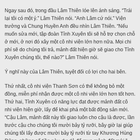
Ngay sau đó, trong đầu Lâm Thiên lóe lên ánh sáng. “Trái
lại tôi có một ý.” Lâm Thiên nói. “Anh Lâm cứ nói.” Viện
trưởng và Chung Huyền Anh đều nhìn Lâm Thiên. “Nếu
muốn sửa mới, tập đoàn Tỉnh Xuyên tôi sẽ hỗ trợ chọn chỗ
ở mới, ở nơi đó xây một cô nhi viện lớn hơn nữa. Mọi chi
phí sẽ do chúng tôi trả, mảnh đất hiện giờ sẽ giao cho Tỉnh
Xuyên chúng tôi, thế nào?” Lâm Thiên nói.
Ý nghĩ này của Lâm Thiên, tuyệt đối có lợi cho hai bên.
Thứ nhất, cô nhi viện Thanh Sơn có thể không bỏ một
đồng, miễn phí nhận được một cô nhi viện lớn hơn tốt hơn.
Thứ hai, Tỉnh Xuyên có năng lực đạt được mảnh đất cô
nhi viện hiện giờ, lấy để khai phá một bất động sản mới.
“Cậu Lâm, mảnh đất này tôi giao luôn cho cậu là được, lần
trước cậu cho chúng tôi mười bảy tỷ rưỡi, bây giờ lại giúp
chúng tôi lấy được mười bảy tỷ rưỡi từ tay Khương Hùng