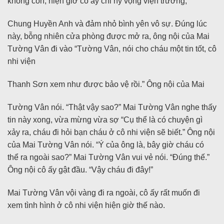
không còn, hiện giờ cô ấy chỉ hy vọng viện trưởng,
Chung Huyền Anh và đảm nhỏ bình yên vô sự. Đúng lúc
này, bỗng nhiên cửa phòng được mở ra, ông nội của Mai
Tường Vân đi vào “Tường Vân, nói cho cháu một tin tốt, cô
nhi viện
Thanh Sơn xem như được bảo vệ rồi.” Ông nội của Mai
Tường Vân nói. “Thật vậy sao?” Mai Tường Vân nghe thấy
tin này xong, vừa mừng vừa sợ “Cụ thể là có chuyện gì
xảy ra, cháu đi hỏi bạn cháu ở cô nhi viện sẽ biết.” Ông nội
của Mai Tường Vân nói. “Ý của ông là, bây giờ cháu có
thể ra ngoài sao?” Mai Tường Vân vui vẻ nói. “Đúng thế.”
Ông nội cô ấy gật đầu. “Vậy cháu đi đây!”
Mai Tường Vân vội vàng đi ra ngoài, cô ấy rất muốn đi
xem tình hình ở cô nhi viện hiện giờ thế nào.