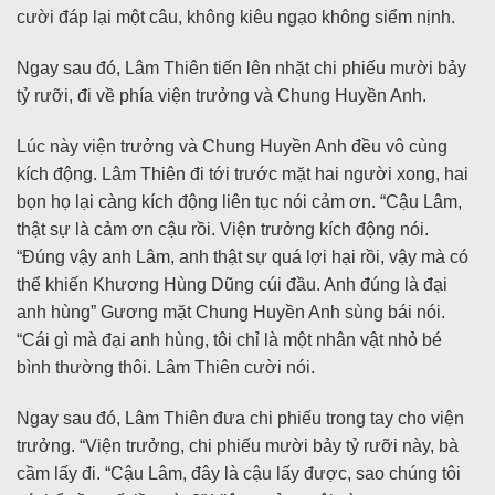
cười đáp lại một câu, không kiêu ngạo không siểm nịnh.
Ngay sau đó, Lâm Thiên tiến lên nhặt chi phiếu mười bảy
tỷ rưỡi, đi về phía viện trưởng và Chung Huyền Anh.
Lúc này viện trưởng và Chung Huyền Anh đều vô cùng
kích động. Lâm Thiên đi tới trước mặt hai người xong, hai
bọn họ lại càng kích động liên tục nói cảm ơn. “Cậu Lâm,
thật sự là cảm ơn cậu rồi. Viện trưởng kích động nói.
“Đúng vậy anh Lâm, anh thật sự quá lợi hại rồi, vậy mà có
thể khiến Khương Hùng Dũng cúi đầu. Anh đúng là đại
anh hùng” Gương mặt Chung Huyền Anh sùng bái nói.
“Cái gì mà đại anh hùng, tôi chỉ là một nhân vật nhỏ bé
bình thường thôi. Lâm Thiên cười nói.
Ngay sau đó, Lâm Thiên đưa chi phiếu trong tay cho viện
trưởng. “Viện trưởng, chi phiếu mười bảy tỷ rưỡi này, bà
cầm lấy đi. “Cậu Lâm, đây là cậu lấy được, sao chúng tôi