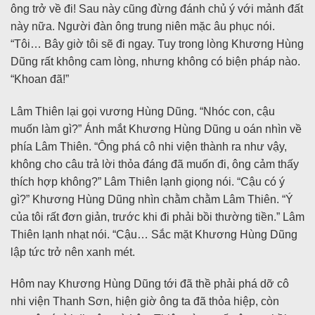
ông trở về đi! Sau này cũng đừng đánh chủ ý với mảnh đất
này nữa. Người đàn ông trung niên mặc âu phục nói.
“Tôi… Bây giờ tôi sẽ đi ngay. Tuy trong lòng Khương Hùng
Dũng rất không cam lòng, nhưng không có biện pháp nào.
“Khoan đã!”
Lâm Thiên lại gọi vương Hùng Dũng. “Nhóc con, cậu
muốn làm gì?” Ánh mắt Khương Hùng Dũng u oán nhìn về
phía Lâm Thiên. “Ông phá cô nhi viện thành ra như vậy,
không cho câu trả lời thỏa đáng đã muốn đi, ông cảm thấy
thích hợp không?” Lâm Thiên lạnh giọng nói. “Cậu có ý
gì?” Khương Hùng Dũng nhìn chằm chằm Lâm Thiên. “Ý
của tôi rất đơn giản, trước khi đi phải bồi thường tiền.” Lâm
Thiên lạnh nhạt nói. “Cậu… Sắc mặt Khương Hùng Dũng
lập tức trở nên xanh mét.
Hôm nay Khương Hùng Dũng tới đã thề phải phá dỡ cô
nhi viện Thanh Sơn, hiện giờ ông ta đã thỏa hiệp, còn