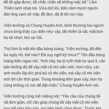
để tôi gặp được, tôi chắc chắn sẽ không mặc kệ.” Lâm
Thiên lạnh nhạt nói. Vừa dứt lời, bốn năm mươi người
đàn ông vạm vỡ mặc đồ đen, đã đi tới nơi này.
Viện trưởng và Chung Huyền Anh, bình thường hai người
chưa từng thấy cục diện như vậy, tất nhiên là sắc mặt bọn
họ tái nhợt, hơi sợ hãi.
Thủ lĩnh là một tên đầu bóng loáng. “Viện trưởng, đã đến
ba ngày rồi, thế nào? Đã suy nghĩ kỹ chưa?” Tên đầu bóng
loáng kiêu ngạo nói. “Anh này, ba tỷ rưỡi thật sự quá ít, căn
bản không đủ để xây một cô nhi viện mới, hơn nữa, các
anh muốn lập tức phá bỏ cô nhi viện, mà xây cô nhi viện
mới thì cần thời gian. Trong khoảng thời gian này, bọn họ
cũng không có nơi để đặt chân.” Chung Huyền Anh nói.
Viện trưởng cũng mở miệng nói: “Yêu cầu của chúng tôi
rất đơn giản, chỉ cần giúp chúng tôi xây một cô nhi viện
quy mô như khu này, nơi hẻo lánh cũng được. Trước khi