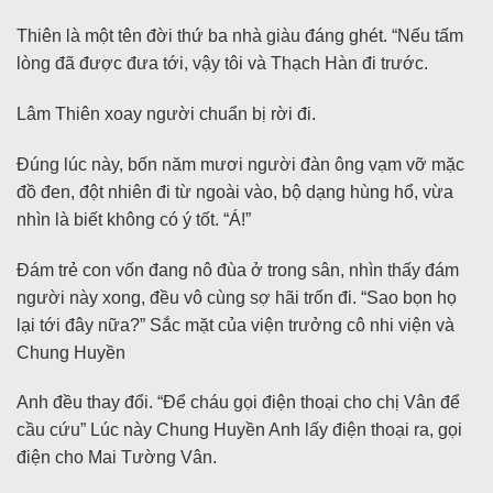
Thiên là một tên đời thứ ba nhà giàu đáng ghét. “Nếu tấm
lòng đã được đưa tới, vậy tôi và Thạch Hàn đi trước.
Lâm Thiên xoay người chuẩn bị rời đi.
Đúng lúc này, bốn năm mươi người đàn ông vạm vỡ mặc
đồ đen, đột nhiên đi từ ngoài vào, bộ dạng hùng hổ, vừa
nhìn là biết không có ý tốt. “Á!”
Đám trẻ con vốn đang nô đùa ở trong sân, nhìn thấy đám
người này xong, đều vô cùng sợ hãi trốn đi. “Sao bọn họ
lại tới đây nữa?” Sắc mặt của viện trưởng cô nhi viện và
Chung Huyền
Anh đều thay đổi. “Để cháu gọi điện thoại cho chị Vân để
cầu cứu” Lúc này Chung Huyền Anh lấy điện thoại ra, gọi
điện cho Mai Tường Vân.