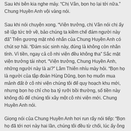
Sau khi bên kia nghe máy. “Chị Vân, bọn họ lại tới nữa.”
Chung Huyền Anh vội vàng nói.
Sau khi nói chuyện xong. “Viện trưởng, chị Vân nói chị ấy
sẽ lập tức trở về, bảo chúng ta kiềm chế đám người này
đã” Trên gương mặt nhỏ nhắn của Chung Huyền Anh có
chút sợ hãi. “Đám súc sinh này, đúng là không còn nhân
tính. Vì tiền, ngay cả cô nhi viện đều không tha” Sắc mặt
viện trưởng tái nhợt. “Viện trưởng, Chung Huyền Anh,
những người này là ai?” Lâm Thiên nhíu mày hỏi. “Bọn họ
là người của tập đoàn Hùng Dũng, bọn họ muốn mua
mảnh đất ở cô nhi viện chúng tôi để quy hoạch khu mới,
nhưng bọn họ chỉ cho ba tỷ rưỡi bồi thường, số tiền này
không đủ để chúng tôi xây một cô nhi viện mới. Chung
Huyền Anh nói.
Giọng nói của Chung Huyền Anh hơi run rẩy nói tiếp: “Bọn
họ đã tới nơi này hai lần, chúng tôi đều từ chối, lúc ấy ông