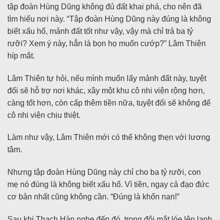
tập đoàn Hùng Dũng không đủ đất khai phá, cho nên đã
tìm hiểu nơi này. “Tập đoàn Hùng Dũng này đúng là không
biết xấu hổ, mảnh đất tốt như vậy, vậy mà chỉ trả ba tỷ
rưỡi? Xem ý này, hẳn là bọn họ muốn cướp?” Lâm Thiên
híp mắt.
Lâm Thiên tự hỏi, nếu mình muốn lấy mảnh đất này, tuyệt
đối sẽ hỗ trợ nơi khác, xây một khu cô nhi viện rộng hơn,
càng tốt hơn, còn cấp thêm tiền nữa, tuyệt đối sẽ không để
cô nhi viện chịu thiệt.
Làm như vậy, Lâm Thiên mới có thể không thẹn với lương
tâm.
Nhưng tập đoàn Hùng Dũng này chỉ cho ba tỷ rưỡi, con
mẹ nó đúng là không biết xấu hổ. Vì tiền, ngay cả đạo đức
cơ bản nhất cũng không cần. “Đúng là khốn nạn!”
Sau khi Thạch Hàn nghe đến đó, trong đôi mắt lóe lên lạnh