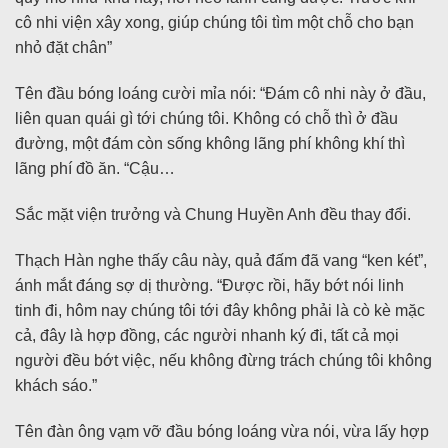
cô nhi viện xây xong, giúp chúng tôi tìm một chỗ cho bạn
nhỏ đặt chân”
Tên đầu bóng loáng cười mỉa nói: “Đám cô nhi này ở đầu,
liên quan quái gì tới chúng tôi. Không có chỗ thì ở đầu
đường, một đám còn sống không lãng phí không khí thì
lãng phí đồ ăn. “Cậu…
Sắc mặt viện trưởng và Chung Huyền Anh đều thay đổi.
Thạch Hàn nghe thấy câu này, quả đấm đã vang “ken két”,
ánh mắt đáng sợ dị thường. “Được rồi, hãy bớt nói linh
tinh đi, hôm nay chúng tôi tới đây không phải là cò kè mặc
cả, đây là hợp đồng, các người nhanh ký đi, tất cả mọi
người đều bớt việc, nếu không đừng trách chúng tôi không
khách sáo.”
Tên đàn ông vạm vỡ đầu bóng loáng vừa nói, vừa lấy hợp