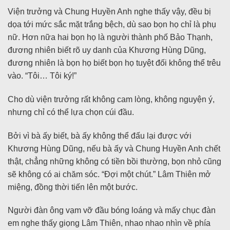
Viện trưởng và Chung Huyền Anh nghe thấy vậy, đều bị
dọa tới mức sắc mặt trắng bệch, dù sao bọn họ chỉ là phụ
nữ. Hơn nữa hai bọn họ là người thành phố Bảo Thạnh,
đương nhiên biết rõ uy danh của Khương Hùng Dũng,
đương nhiên là bọn họ biết bọn họ tuyệt đối không thể trêu
vào. “Tôi… Tôi ký!”
Cho dù viện trưởng rất không cam lòng, không nguyện ý,
nhưng chỉ có thể lựa chọn cúi đầu.
Bởi vì bà ấy biết, bà ấy không thể đấu lại được với
Khương Hùng Dũng, nếu bà ấy và Chung Huyền Anh chết
thật, chẳng những không có tiền bồi thường, bọn nhỏ cũng
sẽ không có ai chăm sóc. “Đợi một chút.” Lâm Thiên mở
miệng, đồng thời tiến lên một bước.
Người đàn ông vạm vỡ đầu bóng loáng và mấy chục đàn
em nghe thấy giọng Lâm Thiên, nhao nhao nhìn về phía