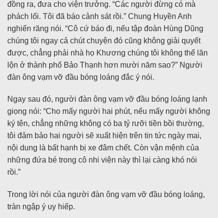
đồng ra, đưa cho viện trưởng. “Các người đừng có mà
phách lối. Tôi đã báo cảnh sát rồi.” Chung Huyền Anh
nghiến răng nói. “Cô cứ báo đi, nếu tập đoàn Hùng Dũng
chúng tôi ngay cả chút chuyện đó cũng không giải quyết
được, chẳng phải nhà họ Khương chúng tôi không thể lăn
lộn ở thành phố Bảo Thạnh hơn mười năm sao?” Người
đàn ông vạm vỡ đầu bóng loáng đắc ý nói.
Ngay sau đó, người đàn ông vạm vỡ đầu bóng loáng lạnh
giọng nói: “Cho mấy người hai phút, nếu mấy người không
ký tên, chẳng những không có ba tỷ rưỡi tiền bồi thường,
tôi đảm bảo hai người sẽ xuất hiện trên tin tức ngày mai,
nội dung là bất hạnh bị xe đâm chết. Còn vận mệnh của
những đứa bé trong cô nhi viện này thì lại càng khó nói
rồi.”
Trong lời nói của người đàn ông vạm vỡ đầu bóng loáng,
tràn ngập ý uy hiếp.