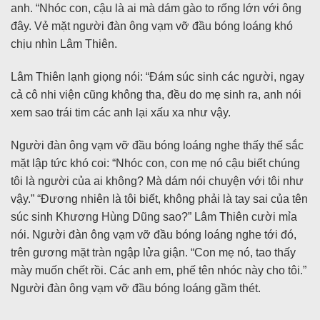
anh. “Nhóc con, cậu là ai mà dám gào to rống lớn với ông
đây. Vẻ mặt người đàn ông vạm vỡ đầu bóng loáng khó
chịu nhìn Lâm Thiên.
Lâm Thiên lạnh giọng nói: “Đám súc sinh các người, ngay
cả cô nhi viện cũng không tha, đều do mẹ sinh ra, anh nói
xem sao trái tim các anh lại xấu xa như vậy.
Người đàn ông vạm vỡ đầu bóng loáng nghe thấy thế sắc
mặt lập tức khó coi: “Nhóc con, con mẹ nó cậu biết chúng
tôi là người của ai không? Mà dám nói chuyện với tôi như
vậy.” “Đương nhiên là tôi biết, không phải là tay sai của tên
súc sinh Khương Hùng Dũng sao?” Lâm Thiên cười mỉa
nói. Người đàn ông vạm vỡ đầu bóng loáng nghe tới đó,
trên gương mặt tràn ngập lửa giận. “Con mẹ nó, tao thấy
mày muốn chết rồi. Các anh em, phế tên nhóc này cho tôi.”
Người đàn ông vạm vỡ đầu bóng loáng gầm thét.