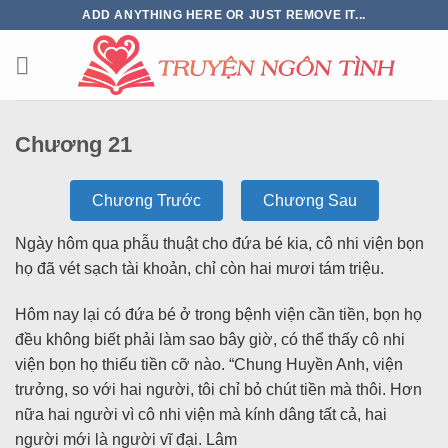
ADD ANYTHING HERE OR JUST REMOVE IT...
Chương 21
Chương Trước
Chương Sau
Ngày hôm qua phẫu thuật cho đứa bé kia, cô nhi viện bọn
họ đã vét sạch tài khoản, chỉ còn hai mươi tám triệu.
Hôm nay lại có đứa bé ở trong bệnh viện cần tiền, bọn họ
đều không biết phải làm sao bây giờ, có thể thấy cô nhi
viện bọn họ thiếu tiền cỡ nào. “Chung Huyền Anh, viện
trưởng, so với hai người, tôi chỉ bỏ chút tiền mà thôi. Hơn
nữa hai người vì cô nhi viện mà kính dâng tất cả, hai
người mới là người vĩ đại. Lâm