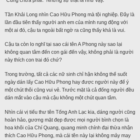
“Cũng chưa phải.” Nhưng sự thật là như vậy.
Tần Khải Long nhìn Cao Hữu Phong mà tội nghiệp. Đây là
lần đầu tiên thấy người anh em của mình rung động với
một ai đó, cậu ta ngoài bất ngờ ra cũng thấy khá là vui.
Cậu ta còn lo nghĩ tại sao cái tên A Phong này sao lại
không quan tâm đến con gái đến vậy, không phải là người
này thích con trai đó chứ?
Trong trường, tất cả các nữ sinh chỉ hận không thể suốt
ngày dán lấy Cao Hữu Phong hay được người này để ý
một chút thôi cũng vui vẻ. Trước mặt là cả đống người đều
dán mắt vào cậu mà cậu không một chút quan tâm.
Nhìn cái vị tiểu thư tên Tống Anh Lạc kia, dáng người cũng
hoàn hảo, gương mặt đẹp được mọi người bình chọn là
hoa khôi của Chí Quang, quang minh chính đại thừa nhận
thích Cao Hữu Phong, mà cái tên này lại không mảy may