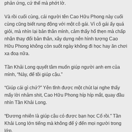
phản ứng, cứ thế mà phớt lờ.
Và rồi cuối cùng, cái người tên Cao Hữu Phong này cuối
cùng cũng biết rung động với một cô gái. Vì cô gái ấy quá
giỏi, mà nhìn lại bản thân mình, cảm thấy hổ thẹn mà chấp
nhận thay đổi bản thân, xây dựng nên hình tượng Cao
Hữu Phong không còn suốt ngày không đi học hay ăn chơi
xa đoạ nữa.
Tần Khải Long quyết tâm muốn giúp người anh em của
mình, “Này, để tôi giúp cậu.”
“Giúp cái gì chứ?” Yên tĩnh được một chút lại nghe thấy
mấy lời nhảm shit, Cao Hữu Phong híp híp mắt, quay đầu
nhìn Tần Khải Long.
“Đương nhiên là giúp cậu có được bạn học Cố rồi.” Tần
Khải Long lớn tiếng mà không để ý đến mọi người trong
lớp.