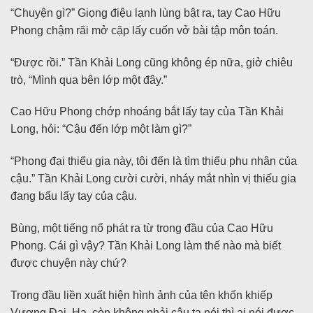
“Chuyện gì?” Giọng điệu lạnh lùng bật ra, tay Cao Hữu
Phong chậm rãi mở cặp lấy cuốn vở bài tập môn toán.
“Được rồi.” Tần Khải Long cũng không ép nữa, giở chiêu
trò, “Mình qua bên lớp một đây.”
Cao Hữu Phong chớp nhoáng bắt lấy tay của Tần Khải
Long, hỏi: “Cậu đến lớp một làm gì?”
“Phong đại thiếu gia này, tôi đến là tìm thiếu phu nhân của
cậu.” Tần Khải Long cười cười, nháy mắt nhìn vị thiếu gia
đang bấu lấy tay của cậu.
Bùng, một tiếng nổ phát ra từ trong đầu của Cao Hữu
Phong. Cái gì vậy? Tần Khải Long làm thế nào mà biết
được chuyện này chứ?
Trong đầu liền xuất hiện hình ảnh của tên khốn khiếp
Vương Đại. Ha, còn không phải cậu ta nói thì ai nói được