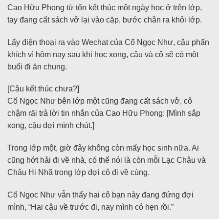
Cao Hữu Phong từ tốn kết thúc một ngày học ở trên lớp,
tay đang cất sách vở lại vào cặp, bước chân ra khỏi lớp.
Lấy điện thoại ra vào Wechat của Cố Ngọc Như, cậu phấn
khích vì hôm nay sau khi học xong, cậu và cô sẽ có một
buổi đi ăn chung.
[Cậu kết thúc chưa?]
Cố Ngọc Như bên lớp một cũng đang cất sách vở, cô
chậm rãi trả lời tin nhắn của Cao Hữu Phong: [Mình sắp
xong, cậu đợi mình chút.]
Trong lớp một, giờ đây không còn mấy học sinh nữa. Ai
cũng hớt hải đi về nhà, có thể nói là còn mỗi Lạc Châu và
Châu Hi Nhã trong lớp đợi cô đi về cùng.
Cố Ngọc Như vẫn thấy hai cô bạn này đang đứng đợi
mình, “Hai cậu về trước đi, nay mình có hẹn rồi.”