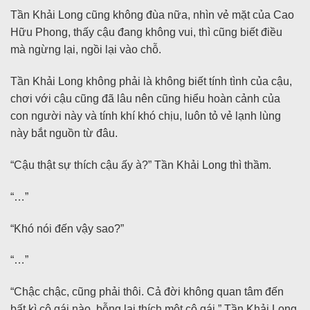
Tần Khải Long cũng không đùa nữa, nhìn vẻ mặt của Cao
Hữu Phong, thấy cậu đang không vui, thì cũng biết điều
mà ngừng lại, ngồi lại vào chỗ.
Tần Khải Long không phải là không biết tính tình của cậu,
chơi với cậu cũng đã lâu nên cũng hiểu hoàn cảnh của
con người này và tính khí khó chịu, luôn tỏ vẻ lạnh lùng
này bắt nguồn từ đâu.
“Cậu thật sự thích cậu ấy à?” Tần Khải Long thì thầm.
“…”
“Khó nói đến vậy sao?”
“…”
“Chậc chậc, cũng phải thôi. Cả đời không quan tâm đến
bất kì cô gái nào, bỗng lại thích một cô gái.” Tần Khải Long