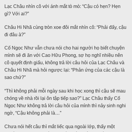
Lạc Châu nhìn cô với ánh mắt tò mò: “Cậu có hẹn? Hẹn
gì? Với ai?”
Châu Hi Nhã cùng tròn xoe đôi mắt nhìn cô: “Phải đấy, cậu
đi đâu à?”
Cố Ngọc Như vẫn chưa nói cho hai người họ biết chuyện
mình sẽ đi ăn với Cao Hữu Phong, sợ họ nghĩ nhiều nên
cô quyết định giấu, không trả lời câu hỏi của Lạc Châu và
Châu Hi Nhã mà hỏi ngược lại: “Phản ứng của các cậu là
sao chứ?”
“Thì không phải mỗi ngày sau khi học xong thì cậu sẽ mau
chóng về nhà rồi lại ôn tập tiếp sao?” Lạc Châu thấy Cố
Ngọc Như không trả lời câu hỏi của mình thì nảy sinh nghi
ngờ, “Cậu không phải là…”
Chưa nói hết câu thì mắt liếc qua ngoài lớp, thấy một