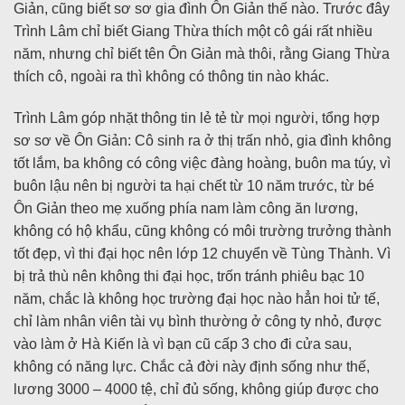
Giản, cũng biết sơ sơ gia đình Ôn Giản thế nào. Trước đây
Trình Lâm chỉ biết Giang Thừa thích một cô gái rất nhiều
năm, nhưng chỉ biết tên Ôn Giản mà thôi, rằng Giang Thừa
thích cô, ngoài ra thì không có thông tin nào khác.
Trình Lâm góp nhặt thông tin lẻ tẻ từ mọi người, tổng hợp
sơ sơ về Ôn Giản: Cô sinh ra ở thị trấn nhỏ, gia đình không
tốt lắm, ba không có công việc đàng hoàng, buôn ma túy, vì
buôn lậu nên bị người ta hại chết từ 10 năm trước, từ bé
Ôn Giản theo mẹ xuống phía nam làm công ăn lương,
không có hộ khẩu, cũng không có môi trường trưởng thành
tốt đẹp, vì thi đại học nên lớp 12 chuyển về Tùng Thành. Vì
bị trả thù nên không thi đại học, trốn tránh phiêu bạc 10
năm, chắc là không học trường đại học nào hẳn hoi tử tế,
chỉ làm nhân viên tài vụ bình thường ở công ty nhỏ, được
vào làm ở Hà Kiến là vì bạn cũ cấp 3 cho đi cửa sau,
không có năng lực. Chắc cả đời này định sống như thế,
lương 3000 – 4000 tệ, chỉ đủ sống, không giúp được cho