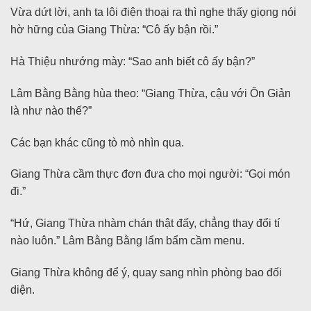
Vừa dứt lời, anh ta lôi điện thoại ra thì nghe thấy giọng nói
hờ hững của Giang Thừa: “Cô ấy bận rồi.”
Hà Thiệu nhướng mày: “Sao anh biết cô ấy bận?”
Lâm Bằng Bằng hùa theo: “Giang Thừa, cậu với Ôn Giản
là như nào thế?”
Các bạn khác cũng tò mò nhìn qua.
Giang Thừa cầm thực đơn đưa cho mọi người: “Gọi món
đi.”
“Hứ, Giang Thừa nhàm chán thật đấy, chẳng thay đổi tí
nào luôn.” Lâm Bằng Bằng lẩm bẩm cầm menu.
Giang Thừa không để ý, quay sang nhìn phòng bao đối
diện.