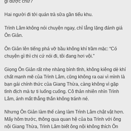
gì được chứ?
Hai người đi tới quán trà sữa gần tiểu khu.
Trình Lâm không nói chuyện ngay, chỉ lẳng lặng đánh giá
Ôn Giản.
Ôn Giản lên tiếng phá vỡ bầu không khí trầm mặc: “Có
chuyện gì thì chị cứ nói đi, tôi đang hơi vội.”
Giọng Ôn Giản rất nhẹ nhàng bình tĩnh, không kiêng dè khí
chất mạnh mẽ của Trình Lâm, cũng không ra oai vì mình là
bạn gái chính thức của Giang Thừa, càng không vì gặp
tình địch mà tự ti luống cuống. Cô thản nhiên nhìn Trình
Lâm, ánh mắt thẳng thắn không tránh né.
Nhưng Ôn Giản làm thế càng làm Trình Lâm chật vật hơn.
Mấy hôm trước, thông qua quan hệ của ba Trình với ông
nội Giang Thừa, Trình Lâm biết ông nội không thích Ôn