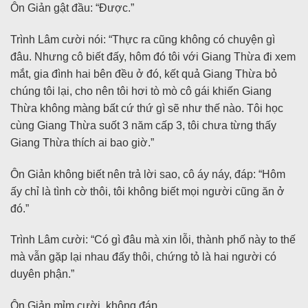
Ôn Giản gật đầu: “Được.”
Trình Lâm cười nói: “Thực ra cũng không có chuyện gì
đâu. Nhưng cô biết đấy, hôm đó tôi với Giang Thừa đi xem
mắt, gia đình hai bên đều ở đó, kết quả Giang Thừa bỏ
chúng tôi lại, cho nên tôi hơi tò mò cô gái khiến Giang
Thừa không màng bất cứ thứ gì sẽ như thế nào. Tôi học
cùng Giang Thừa suốt 3 năm cấp 3, tôi chưa từng thấy
Giang Thừa thích ai bao giờ.”
Ôn Giản không biết nên trả lời sao, cô áy náy, đáp: “Hôm
ấy chỉ là tình cờ thôi, tôi không biết mọi người cũng ăn ở
đó.”
Trình Lâm cười: “Có gì đâu mà xin lỗi, thành phố này to thế
mà vẫn gặp lại nhau đấy thôi, chứng tỏ là hai người có
duyên phận.”
Ôn Giản mỉm cười, không đáp.