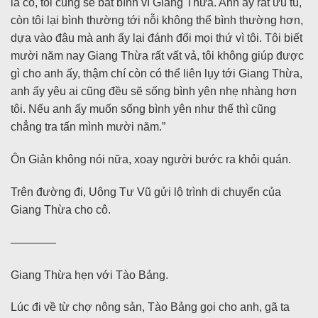
là cô, tôi cũng sẽ bất bình vì Giang Thừa. Anh ấy rất ưu tú,
còn tôi lại bình thường tới nỗi không thể bình thường hơn,
dựa vào đâu mà anh ấy lại đánh đổi mọi thứ vì tôi. Tôi biết
mười năm nay Giang Thừa rất vất vả, tôi không giúp được
gì cho anh ấy, thậm chí còn có thể liên lụy tới Giang Thừa,
anh ấy yêu ai cũng đều sẽ sống bình yên nhẹ nhàng hơn
tôi. Nếu anh ấy muốn sống bình yên như thế thì cũng
chẳng tra tấn mình mười năm.”
Ôn Giản không nói nữa, xoay người bước ra khỏi quán.
Trên đường đi, Uông Tư Vũ gửi lộ trình di chuyển của
Giang Thừa cho cô.
————
Giang Thừa hẹn với Tào Bảng.
Lúc đi về từ chợ nông sản, Tào Bảng gọi cho anh, gã ta