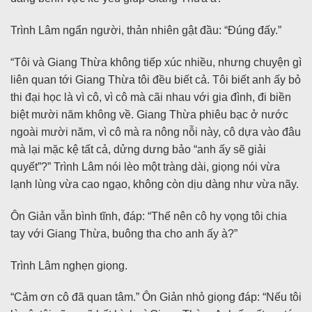
Trình Lâm ngẩn người, thản nhiên gật đầu: “Đúng đấy.”
“Tôi và Giang Thừa không tiếp xúc nhiều, nhưng chuyện gì
liên quan tới Giang Thừa tôi đều biết cả. Tôi biết anh ấy bỏ
thi đại học là vì cô, vì cô mà cãi nhau với gia đình, đi biền
biệt mười năm không về. Giang Thừa phiêu bạc ở nước
ngoài mười năm, vì cô mà ra nông nỗi này, cô dựa vào đâu
mà lại mặc kệ tất cả, dửng dưng bảo “anh ấy sẽ giải
quyết”?” Trình Lâm nói lèo một tràng dài, giọng nói vừa
lạnh lùng vừa cao ngạo, không còn dịu dàng như vừa nãy.
Ôn Giản vẫn bình tĩnh, đáp: “Thế nên cô hy vọng tôi chia
tay với Giang Thừa, buông tha cho anh ấy à?”
Trình Lâm nghẹn giọng.
“Cảm ơn cô đã quan tâm.” Ôn Giản nhỏ giọng đáp: “Nếu tôi