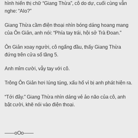
hình hiển thị chữ “Giang Thừa”, cô do dự, cuối cùng vẫn
nghe: “Alo?”
Giang Thừa cầm điện thoại nhìn bóng dáng hoang mang
của Ôn Giản, anh nói: “Phía tay trái, hội sở Trà Đoan.”
Ôn Giản xoay người, cô ngẩng đầu, thấy Giang Thừa
đứng trên cửa sổ tầng 5.
Anh mỉm cười, vẫy tay với cô.
Trông Ôn Giản hơi lúng túng, xấu hổ vì bị anh phát hiện ra.
“Tới đây.” Giang Thừa nhìn dáng vẻ ảo não của cô, anh
bật cười, khẽ nói vào điện thoại.
——oOo——