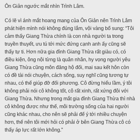
Ôn Giản ngước mắt nhìn Trình Lâm.
Có lẽ vì ánh mắt hoang mang của Ôn Giản nên Trình Lâm
phát hiện mình nói không đúng lắm, vội vàng bổ sung: “Tôi
cảm thấy Giang Thừa chính là con nhà người ta trong
truyền thuyết, ưu tú tới mức đứng cạnh anh ấy cũng sẽ
thấy tự ti. Hơn nữa gia đình Giang Thừa rất giàu có, có
điều kiện, ông nội từng là quân nhân, hy vọng người yêu
Giang Thừa cũng môn đăng hộ đối, mai sau kết hôn còn
có đề tài nói chuyện, cách sống, suy nghĩ cũng tương tự
nhau, có thể giúp đỡ đối phương. Cô đừng hiểu lầm, ý tôi
không phải nói cô không tốt, cô rất xinh, rất xứng đôi với
Giang Thừa. Nhưng trong mắt gia đình Giang Thừa thì nhà
cô không được như thế, môi trường sống của hai người
cũng khác nhau, cho nên sẽ phải để ý tới nhiều chuyện
hơn, thế nên tôi mới hỏi có phải ở bên Giang Thừa cô có
thấy áp lực rất lớn không.”