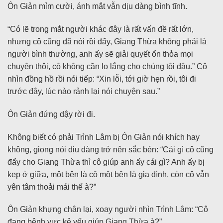
Ôn Giản mỉm cười, ánh mắt vẫn dịu dàng bình tĩnh.
“Có lẽ trong mắt người khác đây là rất vấn đề rất lớn,
nhưng cô cũng đã nói rồi đấy, Giang Thừa không phải là
người bình thường, anh ấy sẽ giải quyết ổn thỏa mọi
chuyện thôi, cô không cần lo lắng cho chúng tôi đâu.” Cô
nhìn đồng hồ rồi nói tiếp: “Xin lỗi, tới giờ hẹn rồi, tôi đi
trước đây, lúc nào rảnh lại nói chuyện sau.”
Ôn Giản đứng dậy rời đi.
Không biết có phải Trình Lâm bị Ôn Giản nói khích hay
không, giọng nói dịu dàng trở nên sắc bén: “Cái gì cô cũng
đẩy cho Giang Thừa thì cô giúp anh ấy cái gì? Anh ấy bị
kẹp ở giữa, một bên là cô một bên là gia đình, còn cô vẫn
yên tâm thoải mái thế à?”
Ôn Giản khựng chân lại, xoay người nhìn Trình Lâm: “Cô
đang bênh vực kẻ yếu giúp Giang Thừa à?”