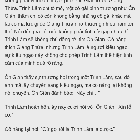
không phải vì muốn thuyết phục Ôn Giản từ bỏ Giang
Thừa. Trình Lâm chỉ tò mò, một cô gái bình thường như Ôn
Giản, thậm chí cô còn không bằng những cô gái khác mà
lại có ma lực gì để Giang Thừa nhớ thương nhiều năm tới
thế. Nói đúng ra thì, nếu không phải tình cờ gặp nhau thì
Trình Lâm sẽ không chủ động tới tìm Ôn Giản. Cô nàng
thích Giang Thừa, nhưng Trình Lâm là người kiêu ngạo,
sự kiêu ngạo này không cho phép Trình Lâm thể hiện tình
cảm của mình quá rõ ràng.
Ôn Giản thấy sự thương hại trong mắt Trình Lâm, sau đó
ánh mắt ấy chuyển sang kiêu ngạo, mà cô nàng lại không
nói chuyện, Ôn Giản đành bảo: “Này chị…”
Trình Lâm hoàn hồn, áy náy cười nói với Ôn Giản: “Xin lỗi
cô.”
Cô nàng lại nói: “Cứ gọi tôi là Trình Lâm là được.”