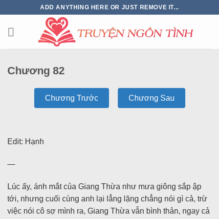
ADD ANYTHING HERE OR JUST REMOVE IT...
Chương 82
Chương Trước
Chương Sau
Edit: Hạnh
—
Lúc ấy, ánh mắt của Giang Thừa như mưa giông sắp ập
tới, nhưng cuối cùng anh lại lẳng lặng chẳng nói gì cả, trừ
việc nói cô sợ mình ra, Giang Thừa vẫn bình thản, ngay cả