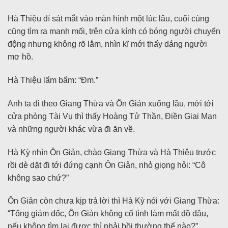
Hà Thiệu dí sát mắt vào màn hình một lúc lâu, cuối cùng
cũng tìm ra manh mối, trên cửa kính có bóng người chuyển
động nhưng không rõ lắm, nhìn kĩ mới thấy dáng người
mơ hồ.
Hà Thiệu lẩm bẩm: “Đm.”
Anh ta đi theo Giang Thừa và Ôn Giản xuống lầu, mới tới
cửa phòng Tài Vụ thì thấy Hoàng Tử Thần, Điền Giai Mạn
và những người khác vừa đi ăn về.
Hà Kỳ nhìn Ôn Giản, chào Giang Thừa và Hà Thiệu trước
rồi dè dặt đi tới đứng cạnh Ôn Giản, nhỏ giọng hỏi: “Cô
không sao chứ?”
Ôn Giản còn chưa kịp trả lời thì Hà Kỳ nói với Giang Thừa:
“Tổng giám đốc, Ôn Giản không cố tình làm mất đồ đâu,
nếu không tìm lại được thì phải bồi thường thế nào?”