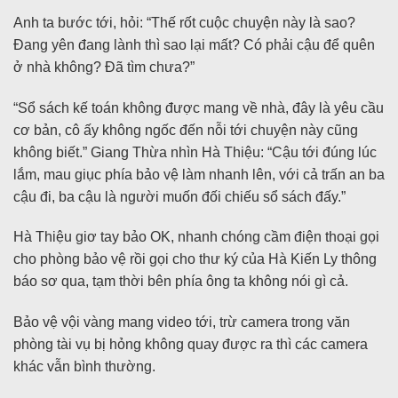
Anh ta bước tới, hỏi: “Thế rốt cuộc chuyện này là sao?
Đang yên đang lành thì sao lại mất? Có phải cậu để quên
ở nhà không? Đã tìm chưa?”
“Sổ sách kế toán không được mang về nhà, đây là yêu cầu
cơ bản, cô ấy không ngốc đến nỗi tới chuyện này cũng
không biết.” Giang Thừa nhìn Hà Thiệu: “Cậu tới đúng lúc
lắm, mau giục phía bảo vệ làm nhanh lên, với cả trấn an ba
cậu đi, ba cậu là người muốn đối chiếu sổ sách đấy.”
Hà Thiệu giơ tay bảo OK, nhanh chóng cầm điện thoại gọi
cho phòng bảo vệ rồi gọi cho thư ký của Hà Kiến Ly thông
báo sơ qua, tạm thời bên phía ông ta không nói gì cả.
Bảo vệ vội vàng mang video tới, trừ camera trong văn
phòng tài vụ bị hỏng không quay được ra thì các camera
khác vẫn bình thường.