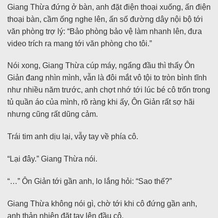
Giang Thừa đứng ở bàn, anh đặt điện thoại xuống, ấn điện
thoại bàn, cầm ống nghe lên, ấn số đường dây nội bộ tới
văn phòng trợ lý: “Bảo phòng bảo vệ làm nhanh lên, đưa
video trích ra mang tới văn phòng cho tôi.”
Nói xong, Giang Thừa cúp máy, ngẩng đầu thì thấy Ôn
Giản đang nhìn mình, vẫn là đôi mắt vô tội to tròn bình tĩnh
như nhiều năm trước, anh chợt nhớ tới lúc bé cô trốn trong
tủ quần áo của mình, rõ ràng khi ấy, Ôn Giản rất sợ hãi
nhưng cũng rất dũng cảm.
Trái tim anh dịu lại, vẫy tay về phía cô.
“Lại đây.” Giang Thừa nói.
“…” Ôn Giản tới gần anh, lo lắng hỏi: “Sao thế?”
Giang Thừa không nói gì, chờ tới khi cô đứng gần anh,
anh thản nhiên đặt tay lên đầu cô.