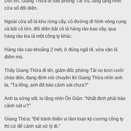
Dứt lời, Giang Thừa đi vào phòng Tài Vụ, lẳng lặng nhìn
cửa sổ đối diện.
Ngoài cửa sổ là khu rừng cây, có đường đi hình vòng cung
và bãi cỏ lớn, đối diện bãi cỏ là hàng rào bao vây, qua
hàng rào kia là một công ty khác.
Hàng rào cao khoảng 2 mét, ở đúng ngã rẽ, vừa vặn là
điểm mù.
Thấy Giang Thừa đi tới, giám đốc phòng Tài vụ tươi cười
chào đón, đang định nói chuyện thì Giang Thừa nhìn anh
ta, “Tạ tổng, anh đã báo cảnh sát chưa?”
Anh ta sửng sốt, lo lắng nhìn Ôn Giản: “Nhất định phải báo
cảnh sát ư?”
Giang Thừa: “Để tránh thiên vị làm loạn kỷ cương công ty
thì cứ để cảnh sát xử lý đi.”