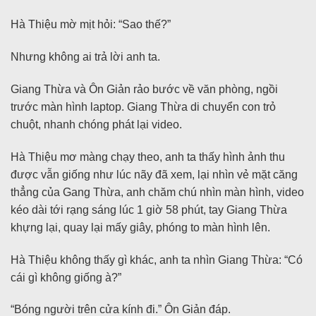
Hà Thiệu mờ mịt hỏi: “Sao thế?”
Nhưng không ai trả lời anh ta.
Giang Thừa và Ôn Giản rảo bước về văn phòng, ngồi
trước màn hình laptop. Giang Thừa di chuyển con trỏ
chuột, nhanh chóng phát lại video.
Hà Thiệu mơ màng chạy theo, anh ta thấy hình ảnh thu
được vẫn giống như lúc nãy đã xem, lại nhìn vẻ mặt căng
thẳng của Gang Thừa, anh chăm chú nhìn màn hình, video
kéo dài tới rạng sáng lúc 1 giờ 58 phút, tay Giang Thừa
khựng lại, quay lại mấy giây, phóng to màn hình lên.
Hà Thiệu không thấy gì khác, anh ta nhìn Giang Thừa: “Có
cái gì không giống à?”
“Bóng người trên cửa kính đi.” Ôn Giản đáp.