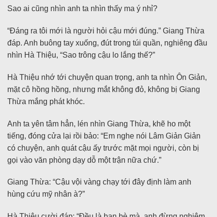
Sao ai cũng nhìn anh ta nhìn thấy ma ý nhỉ?
“Đáng ra tôi mới là người hỏi cậu mới đúng.” Giang Thừa
đáp. Anh buông tay xuống, đút trong túi quần, nghiêng đầu
nhìn Hà Thiệu, “Sao trông cậu lo lắng thế?”
Hà Thiệu nhớ tới chuyện quan trọng, anh ta nhìn Ôn Giản,
mặt cô hồng hồng, nhưng mắt không đỏ, không bị Giang
Thừa mắng phát khóc.
Anh ta yên tâm hẳn, lén nhìn Giang Thừa, khẽ ho một
tiếng, đóng cửa lại rồi bảo: “Em nghe nói Lâm Giản Giản
có chuyện, anh quát cậu ấy trước mặt mọi người, còn bị
gọi vào văn phòng dạy dỗ một trận nữa chứ.”
Giang Thừa: “Cậu vội vàng chạy tới đây định làm anh
hùng cứu mỹ nhân à?”
Hà Thiệu cười đáp: “Đều là bạn bè mà, anh đừng nghiêm