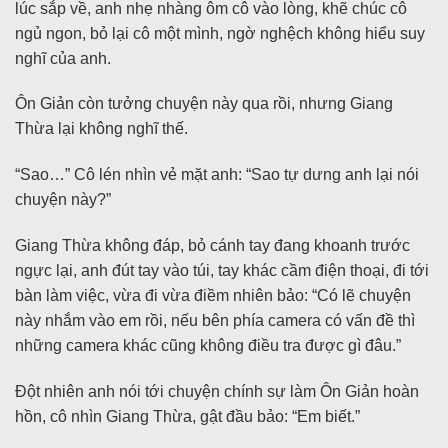
lúc sắp về, anh nhẹ nhàng ôm cô vào lòng, khẽ chúc cô
ngủ ngon, bỏ lại cô một mình, ngờ nghệch không hiểu suy
nghĩ của anh.
Ôn Giản còn tưởng chuyện này qua rồi, nhưng Giang
Thừa lại không nghĩ thế.
“Sao…” Cô lén nhìn vẻ mặt anh: “Sao tự dưng anh lại nói
chuyện này?”
Giang Thừa không đáp, bỏ cánh tay đang khoanh trước
ngực lại, anh đút tay vào túi, tay khác cầm điện thoại, đi tới
bàn làm việc, vừa đi vừa điềm nhiên bảo: “Có lẽ chuyện
này nhắm vào em rồi, nếu bên phía camera có vấn đề thì
những camera khác cũng không điều tra được gì đâu.”
Đột nhiên anh nói tới chuyện chính sự làm Ôn Giản hoàn
hồn, cô nhìn Giang Thừa, gật đầu bảo: “Em biết.”