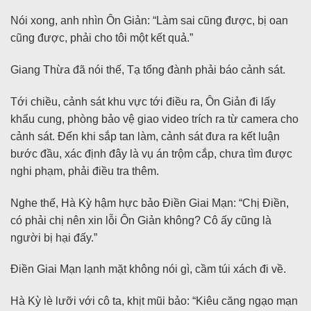
Nói xong, anh nhìn Ôn Giản: “Làm sai cũng được, bị oan
cũng được, phải cho tôi một kết quả.”
Giang Thừa đã nói thế, Tạ tổng đành phải báo cảnh sát.
Tới chiều, cảnh sát khu vực tới điều ra, Ôn Giản đi lấy
khẩu cung, phòng bảo vệ giao video trích ra từ camera cho
cảnh sát. Đến khi sắp tan làm, cảnh sát đưa ra kết luận
bước đầu, xác định đây là vụ án trộm cắp, chưa tìm được
nghi phạm, phải điều tra thêm.
Nghe thế, Hà Kỳ hậm hực bảo Điền Giai Mạn: “Chị Điền,
có phải chị nên xin lỗi Ôn Giản không? Cô ấy cũng là
người bị hại đấy.”
Điền Giai Mạn lạnh mặt không nói gì, cầm túi xách đi về.
Hà Kỳ lè lưỡi với cô ta, khịt mũi bảo: “Kiêu căng ngạo mạn