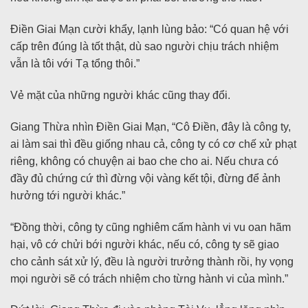
Điền Giai Mạn cười khẩy, lạnh lùng bảo: “Có quan hệ với
cấp trên đúng là tốt thật, dù sao người chịu trách nhiệm
vẫn là tôi với Tạ tổng thôi.”
Vẻ mặt của những người khác cũng thay đổi.
Giang Thừa nhìn Điền Giai Mạn, “Cô Điền, đây là công ty,
ai làm sai thì đều giống nhau cả, công ty có cơ chế xử phạt
riêng, không có chuyện ai bao che cho ai. Nếu chưa có
đầy đủ chứng cứ thì đừng vội vàng kết tội, đừng để ảnh
hưởng tới người khác.”
“Đồng thời, công ty cũng nghiêm cấm hành vi vu oan hãm
hại, vô cớ chửi bới người khác, nếu có, công ty sẽ giao
cho cảnh sát xử lý, đều là người trưởng thành rồi, hy vọng
mọi người sẽ có trách nhiệm cho từng hành vi của mình.”