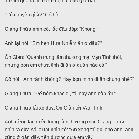
Trừ tối qua ra thì cô có hẹn ai bao giờ đâu.
“Có chuyện gì à?” Cô hỏi.
Giang Thừa nhìn cô, lắc đầu đáp: “Không.”
Anh lại hỏi: “Em hẹn Hứa Nhiễm ăn ở đâu?”
Ôn Giản: “Quanh trung tâm thương mại Vạn Tinh thôi,
nhưng bọn em chưa tính đi ăn ở quán nào cả.”
Cô hỏi: “Anh rảnh không? Hay bọn mình đi ăn chung nhé?”
Giang Thừa: “Để hôm khác đi, tối nay anh bận rồi.”
Giang Thừa lái xe đưa Ôn Giản tới Vạn Tinh.
Anh dừng lại trước trung tâm thương mại, Giang Thừa
nhìn ra cửa sổ lại lại nhìn cô: “Ăn xong thì gọi cho anh, anh
cũng ở gần đây, tiện đường đưa em về.”