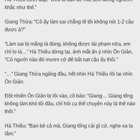
khắc như thế.”
Giang Thừa: “Cô ấy làm sai chẳng lẽ tôi không nói 1-2 câu
được à?”
“Làm sai bị mắng là đúng, không được tái phạm nữa, em
chỉ lo là…” Hà Thiệu dừng lại, ánh mắt ẩn ý nhìn Ôn Giản,
“Có người nào đó mượn cớ để bắt nạt cậu ấy thôi.”
“…” Giang Thừa ngẩng đầu, hết nhìn Hà Thiệu rồi lại nhìn
Ôn Giản.
Đột nhiên Ôn Giản bị lôi vào, cô bảo: “Giang… Giang tổng
không làm khó tôi đâu, chỉ hỏi cụ thể chuyện này là thế nào
thôi.”
Hà Thiệu: “Bạn bè cả mà, Giang tổng cái gì cứ, nghe xa lạ
lắm.”