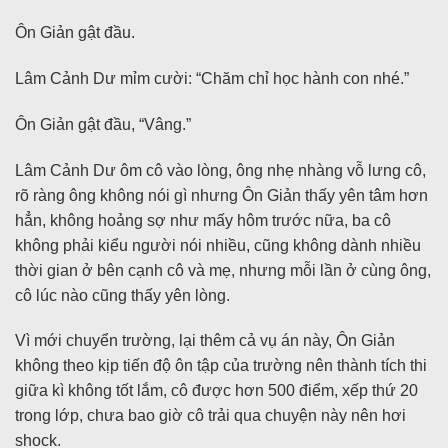
Ôn Giản gật đầu.
Lâm Cảnh Dư mỉm cười: “Chăm chỉ học hành con nhé.”
Ôn Giản gật đầu, “Vâng.”
Lâm Cảnh Dư ôm cô vào lòng, ông nhẹ nhàng vỗ lưng cô,
rõ ràng ông không nói gì nhưng Ôn Giản thấy yên tâm hơn
hẳn, không hoảng sợ như mấy hôm trước nữa, ba cô
không phải kiểu người nói nhiều, cũng không dành nhiều
thời gian ở bên cạnh cô và mẹ, nhưng mỗi lần ở cùng ông,
cô lúc nào cũng thấy yên lòng.
Vì mới chuyển trường, lại thêm cả vụ án này, Ôn Giản
không theo kịp tiến độ ôn tập của trường nên thành tích thi
giữa kì không tốt lắm, cô được hơn 500 điểm, xếp thứ 20
trong lớp, chưa bao giờ cô trải qua chuyện này nên hơi
shock.