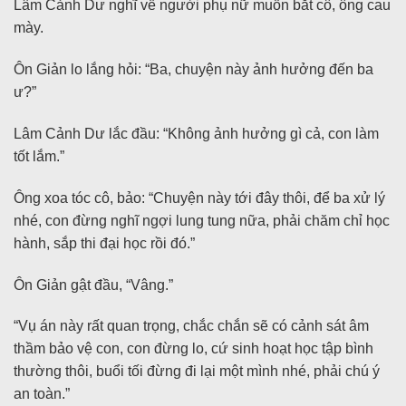
Lâm Cảnh Dư nghĩ về người phụ nữ muốn bắt cô, ông cau
mày.
Ôn Giản lo lắng hỏi: “Ba, chuyện này ảnh hưởng đến ba
ư?”
Lâm Cảnh Dư lắc đầu: “Không ảnh hưởng gì cả, con làm
tốt lắm.”
Ông xoa tóc cô, bảo: “Chuyện này tới đây thôi, để ba xử lý
nhé, con đừng nghĩ ngợi lung tung nữa, phải chăm chỉ học
hành, sắp thi đại học rồi đó.”
Ôn Giản gật đầu, “Vâng.”
“Vụ án này rất quan trọng, chắc chắn sẽ có cảnh sát âm
thầm bảo vệ con, con đừng lo, cứ sinh hoạt học tập bình
thường thôi, buổi tối đừng đi lại một mình nhé, phải chú ý
an toàn.”