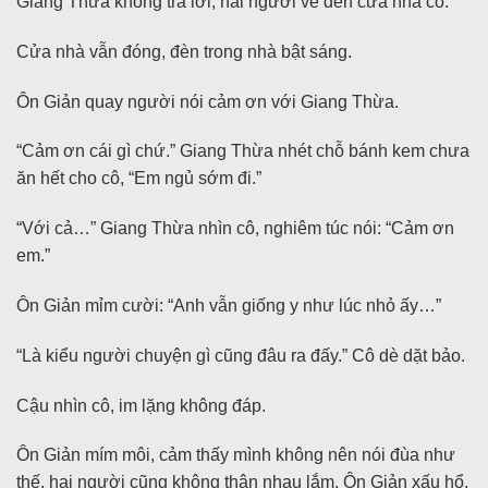
Giang Thừa không trả lời, hai người về đến cửa nhà cô.
Cửa nhà vẫn đóng, đèn trong nhà bật sáng.
Ôn Giản quay người nói cảm ơn với Giang Thừa.
“Cảm ơn cái gì chứ.” Giang Thừa nhét chỗ bánh kem chưa
ăn hết cho cô, “Em ngủ sớm đi.”
“Với cả…” Giang Thừa nhìn cô, nghiêm túc nói: “Cảm ơn
em.”
Ôn Giản mỉm cười: “Anh vẫn giống y như lúc nhỏ ấy…”
“Là kiểu người chuyện gì cũng đâu ra đấy.” Cô dè dặt bảo.
Cậu nhìn cô, im lặng không đáp.
Ôn Giản mím môi, cảm thấy mình không nên nói đùa như
thế, hai người cũng không thân nhau lắm, Ôn Giản xấu hổ,