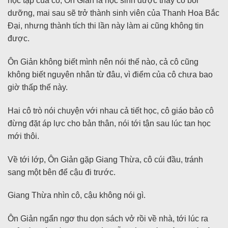
học tập của cô, Ôn Giản là học sinh được thầy cô bồi
dưỡng, mai sau sẽ trở thành sinh viên của Thanh Hoa Bắc
Đại, nhưng thành tích thi lần này làm ai cũng không tin
được.
Ôn Giản không biết mình nên nói thế nào, cả cô cũng
không biết nguyên nhân từ đâu, vì điểm của cô chưa bao
giờ thấp thế này.
Hai cô trò nói chuyện với nhau cả tiết học, cô giáo bảo cô
đừng đặt áp lực cho bản thân, nói tới tận sau lúc tan học
mới thôi.
Về tới lớp, Ôn Giản gặp Giang Thừa, cô cúi đầu, tránh
sang một bên để cậu đi trước.
Giang Thừa nhìn cô, cậu không nói gì.
Ôn Giản ngẩn ngơ thu dọn sách vở rồi về nhà, tới lúc ra