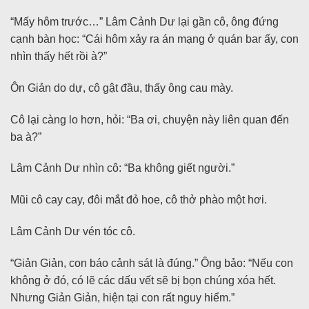
“Mấy hôm trước…” Lâm Cảnh Dư lại gần cô, ông đứng
cạnh bàn học: “Cái hôm xảy ra án mạng ở quán bar ấy, con
nhìn thấy hết rồi à?”
Ôn Giản do dự, cô gật đầu, thấy ông cau mày.
Cô lại càng lo hơn, hỏi: “Ba ơi, chuyện này liên quan đến
ba à?”
Lâm Cảnh Dư nhìn cô: “Ba không giết người.”
Mũi cô cay cay, đôi mắt đỏ hoe, cô thở phào một hơi.
Lâm Cảnh Dư vén tóc cô.
“Giản Giản, con báo cảnh sát là đúng.” Ông bảo: “Nếu con
không ở đó, có lẽ các dấu vết sẽ bị bọn chúng xóa hết.
Nhưng Giản Giản, hiện tại con rất nguy hiểm.”