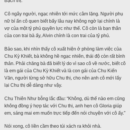
Bạch thị.”
Cô ngây người, ngạc nhiên tới mức câm lặng. Người phụ
nữ bí ẩn cô quen biết bấy lâu nay không ngờ lại chính là
vợ của một tỷ phú quyền lực như thế. Cô còn là bạn thân
của con trai bà ấy, Alvin chính là con trai của tỷ phú.
Bảo sao, khi nhìn thấy cô xuất hiện ở phòng làm việc của
Chu Kỳ Khiết, bà không hề ngạc nhiên, thái độ còn rất bình
thản. Phải chăng bà đã biết lý do vì sao cô về nước, biết cô
là em gái của Chu Kỳ Khiết và là con gái của Chu Kiến
Văn, người từng sở hữu Chu thị, cho nên anh cô mới lấy
lại Chu thị dễ dàng như vậy.
Chu Thiên Như bỗng lắc đầu: “Không, dù thế nào em cũng
không đồng ý hợp tác với Chu thị, anh hẹn cô Gloria giúp
em, sáng mai em muốn trực tiếp đến nói chuyện với cô ấy.”
Nói xong, cô liền cầm theo túi xách ra khỏi nhà.