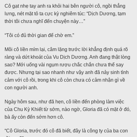
Cô gạt nhẹ tay anh ra khỏi hai bên người cô, ngồi thẳng
lưng, nét mặt tỏ ta cực kỳ nghiêm túc: “Dịch Dương, tạm
thời tôi chưa nghĩ đến chuyện này…”
“Tôi có đủ thời gian để chờ em.”
Môi cô liền mím lại, câm lặng trước lời khẳng định quá rõ
ràng và dứt khoát của Vu Dịch Dương. Anh đang thật lòng
sao? Mới uống vài ngụm rượu chắc chắn chưa thể say
được. Nhưng tại sao nhanh như vậy anh đã nảy sinh tình
cảm với cô rồi, trong khi cô còn chưa có cảm nhận gì về
con người anh.
Ngày hôm sau, như đã hẹn, cô liền đến phòng làm việc
của Chu Kỳ Khiết từ sớm, nào ngờ, Gloria đã có mặt ở đó,
bà ấy còn đến sớm hơn cô.
“Cô Gloria, trước đó cô đã biết, đây là công ty của ba con