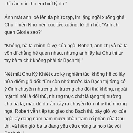
chỉ cần nói cho em biết lý do.”
Ánh mắt anh loé lên tia phức tạp, im lặng ngồi xuống ghế.
Chu Thiên Như nén cục tức xuống, từ tốn hỏi: “Anh chị
quen Gloria sao?”
“Không, bà ta chính là vợ của ngài Robert, anh chị và bà ta
vốn dĩ chẳng hề quen nhau, nhưng anh lấy lại Chu thị từ
tay bà ta chứ không phải từ Bạch thị.”
Nét mặt Chu Kỳ Khiết cực kỳ nghiêm túc, không hề có lấy
nửa điểm giả dối: “Em còn nhớ trước kia Bạch thị từng có
ý định chuyển nhượng thị trường cho đối thủ không, ngoài
mặt thì nói là đối thủ, nhưng thực chất là tặng thị trường
cho bà ta, mặc dù dự án xảy ra chuyện lớn như thế nhưng
ngài Robert vẫn tiếp tục giao cho Bạch thị, bây giờ vợ của
ngài ấy đang nắm năm mươi phần trăm cổ phần của Chu
thị, và hiện giờ bà ta đang yêu cầu chúng ta hợp tác với