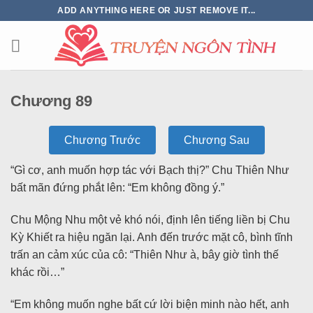
ADD ANYTHING HERE OR JUST REMOVE IT...
Chương 89
Chương Trước
Chương Sau
“Gì cơ, anh muốn hợp tác với Bạch thị?” Chu Thiên Như
bất mãn đứng phắt lên: “Em không đồng ý.”
Chu Mộng Nhu một vẻ khó nói, định lên tiếng liền bị Chu
Kỳ Khiết ra hiệu ngăn lại. Anh đến trước mặt cô, bình tĩnh
trấn an cảm xúc của cô: “Thiên Như à, bây giờ tình thế
khác rồi…”
“Em không muốn nghe bất cứ lời biện minh nào hết, anh