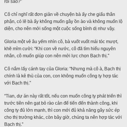
rồi sao?”
Cô chỉ nghĩ rất đơn giản về chuyện bà ấy che giấu thân
phận, có lẽ bà ấy không muốn gây ồn ào và không muốn lộ
diện, cho nên mới sống một cuộc sống bình dị như vậy.
Gloria một vẻ âu yếm nhìn cô, bà vuốt vuốt mái tóc mượt,
khẽ mỉm cười: “Khi con về nước, cô đã tìm hiểu nguyên
nhân, cô muốn giúp con nên mới lực chọn Bạch thị.”
Cô nắm lấy cánh tay của Gloria: “Nhưng mà cô à, Bạch thị
chính là kẻ thù của con, con không muốn công ty hợp tác
với Bạch thị.”
“Tian, dự án này rất tốt, nếu con muốn công ty phát triển thì
trước tiên nên gạt bỏ rào cản để tiến đến thành công, khi
công ty đủ lớn mạnh, thì con mới đủ khả năng gây sức ép
cho thị trường khác, còn bây giờ, chúng ta nên hợp tác với
Bạch thị.”