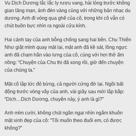
Vu Dịch Dương lắc lắc ly rượu vang, hài lòng trước không
gian lãng mạn, ánh đèn vàng cùng với những bản nhạc du
dương. Anh đi vòng qua ghế của cô, trong khi cô vẫn có
chút buồn bực nhìn ra ngoài cửa kính.
Hai cánh tay của anh bỗng chống sang hai bên. Chu Thiên
Như giật mình quay mặt lại, mặt anh đã kề sát, lồng ngực
anh đã chạm hằn vào lưng của cô, cùng với hơi thở ấm
nồng: “Chuyện của Chu thị đã xong rồi, giờ đến chuyện
của chúng ta.”
Mặt cô lập tức đỏ bừng, cả người cứng đờ lại. Ngồi bất
động trước vòng vây của anh, vài giây sau mới lắp bắp:
“Dịch…Dịch Dương, chuyện này, ý anh là gì?”
Anh mỉm cười, không chút ngần ngại nhìn ngắm khuôn
mặt xinh đẹp của cô: “Tôi muốn theo đuổi em, có được
không?”