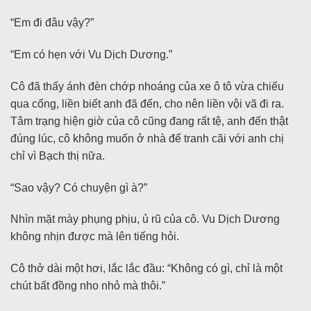
“Em đi đâu vậy?”
“Em có hẹn với Vu Dịch Dương.”
Cô đã thấy ánh đèn chớp nhoáng của xe ô tô vừa chiếu
qua cổng, liền biết anh đã đến, cho nên liền vội vã đi ra.
Tâm trạng hiện giờ của cô cũng đang rất tệ, anh đến thật
đúng lúc, cô không muốn ở nhà để tranh cãi với anh chị
chỉ vì Bạch thị nữa.
“Sao vậy? Có chuyện gì à?”
Nhìn mặt mày phụng phịu, ủ rũ của cô. Vu Dịch Dương
không nhịn được mà lên tiếng hỏi.
Cô thở dài một hơi, lắc lắc đầu: “Không có gì, chỉ là một
chút bất đồng nho nhỏ mà thôi.”