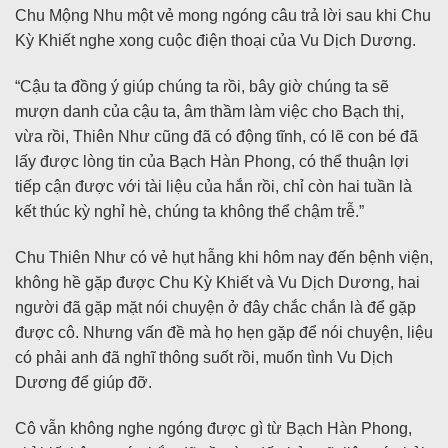
Chu Mộng Nhu một vẻ mong ngóng câu trả lời sau khi Chu
Kỳ Khiết nghe xong cuộc điện thoại của Vu Dịch Dương.
“Cậu ta đồng ý giúp chúng ta rồi, bây giờ chúng ta sẽ
mượn danh của cậu ta, âm thầm làm việc cho Bạch thị,
vừa rồi, Thiên Như cũng đã có động tĩnh, có lẽ con bé đã
lấy được lòng tin của Bạch Hàn Phong, có thể thuận lợi
tiếp cận được với tài liệu của hắn rồi, chỉ còn hai tuần là
kết thúc kỳ nghỉ hè, chúng ta không thể chậm trễ.”
Chu Thiên Như có vẻ hụt hẫng khi hôm nay đến bệnh viện,
không hề gặp được Chu Kỳ Khiết và Vu Dịch Dương, hai
người đã gặp mặt nói chuyện ở đây chắc chắn là để gặp
được cô. Nhưng vấn đề mà họ hẹn gặp để nói chuyện, liệu
có phải anh đã nghĩ thông suốt rồi, muốn tình Vu Dịch
Dương để giúp đỡ.
Cô vẫn không nghe ngóng được gì từ Bạch Hàn Phong,