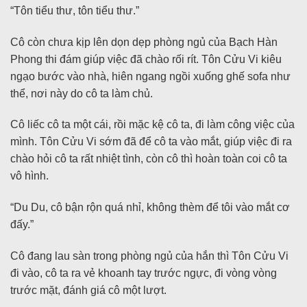
“Tôn tiểu thư, tôn tiểu thư.”
Cô còn chưa kịp lên dọn dẹp phòng ngủ của Bạch Hàn
Phong thi đám giúp việc đã chào rối rít. Tôn Cửu Vi kiêu
ngạo bước vào nhà, hiên ngang ngồi xuống ghế sofa như
thể, nơi này do cô ta làm chủ.
Cô liếc cô ta một cái, rồi mặc kệ cô ta, đi làm công việc của
mình. Tôn Cửu Vi sớm đã để cô ta vào mắt, giúp việc đi ra
chào hỏi cô ta rất nhiệt tình, còn cô thì hoàn toàn coi cô ta
vô hình.
“Du Du, cô bận rộn quá nhỉ, không thèm để tôi vào mắt cơ
đấy.”
Cô đang lau sàn trong phòng ngủ của hắn thì Tôn Cửu Vi
đi vào, cô ta ra vẻ khoanh tay trước ngực, đi vòng vòng
trước mặt, đánh giá cô một lượt.