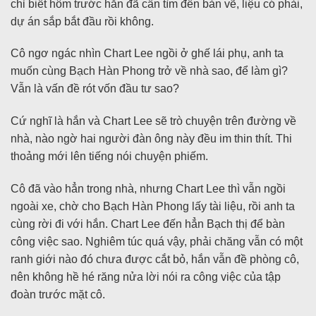
chỉ biết hôm trước hắn đã cần tìm đến bản vẽ, liệu có phải,
dự án sắp bắt đầu rồi không.
Cô ngơ ngác nhìn Chart Lee ngồi ở ghế lái phụ, anh ta
muốn cùng Bạch Hàn Phong trở về nhà sao, để làm gì?
Vẫn là vấn đề rót vốn đầu tư sao?
Cứ nghĩ là hắn và Chart Lee sẽ trò chuyện trên đường về
nhà, nào ngờ hai người đàn ông này đều im thin thít. Thi
thoảng mới lên tiếng nói chuyện phiếm.
Cô đã vào hẳn trong nhà, nhưng Chart Lee thì vẫn ngồi
ngoài xe, chờ cho Bạch Hàn Phong lấy tài liệu, rồi anh ta
cùng rời đi với hắn. Chart Lee đến hẳn Bạch thị để bàn
công việc sao. Nghiêm túc quá vậy, phải chăng vẫn có một
ranh giới nào đó chưa được cắt bỏ, hắn vẫn đề phòng cô,
nên không hề hé răng nửa lời nói ra công việc của tập
đoàn trước mặt cô.