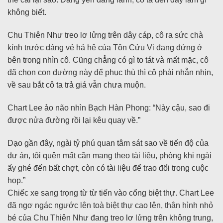
không biết.
Chu Thiên Như treo lơ lửng trên dây cáp, cô ra sức chà
kính trước dáng vẻ hả hê của Tôn Cửu Vi đang đứng ở
bên trong nhìn cô. Cũng chẳng có gì to tát và mất mặc, cô
đã chọn con đường này để phục thù thì cô phải nhẫn nhịn,
về sau bắt cô ta trả giá vẫn chưa muộn.
Chart Lee ảo não nhìn Bạch Hàn Phong: “Này cậu, sao đi
được nửa đường rồi lại kêu quay về.”
Dạo gần đây, ngài tỷ phú quan tâm sát sao về tiến độ của
dự án, tôi quên mất cần mang theo tài liệu, phòng khi ngài
ấy ghé đến bất chợt, còn có tài liệu để trao đổi trong cuộc
họp.”
Chiếc xe sang trọng từ từ tiến vào cổng biệt thự. Chart Lee
đã ngơ ngác ngước lên toà biệt thự cao lên, thân hình nhỏ
bé của Chu Thiên Như đang treo lơ lửng trên không trung,