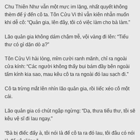
Chu Thiên Như vẫn một mực im lặng, nhất quyết không
thèm để ý đến cô ta. Tôn Cửu Vi thì vẫn kiên nhẫn muốn
khi dễ cô: “Quản gia, lên đây, tôi có việc làm cho bà làm.”
Lão quản gia không dám chậm trễ, vội vàng đi lên: “Tiểu
thư có gì dặn dò ạ?”
Tôn Cửu Vi hài lòng, mỉm cười ranh mãnh, chỉ ra ngoài
cửa kính: “Các người không thấy bụi bám đầy bên ngoài
tấm kính kia sao, mau kêu cô ta ra ngoài đó lau sạch đi.”
Cô ta trừng mắt lên nhìn lão quản gia, rồi liếc xéo cô một
cái.
Lão quản gia có chút ngập ngừng: “Dạ, thưa tiểu thư, tôi sẽ
kêu vệ sĩ đi lau ngay.”
“Bà bị điếc đấy à, tôi nói là để cô ta ra đó lau, tôi đâu có nói