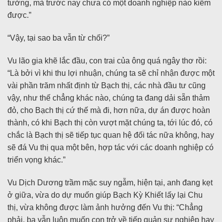
tưởng, mà trước nay chưa có một doanh nghiệp nào kiếm
được.”
“Vậy, tại sao ba vẫn từ chối?”
Vu lão gia khẽ lắc đầu, con trai của ông quá ngây thơ rồi:
“Là bởi vì khi thu lợi nhuận, chúng ta sẽ chỉ nhận được một
vài phần trăm nhất định từ Bạch thị, các nhà đầu tư cũng
vậy, như thế chẳng khác nào, chúng ta đang dải sẵn thảm
đỏ, cho Bạch thị cứ thế mà đi, hơn nữa, dự án được hoàn
thành, có khi Bạch thị còn vượt mặt chúng ta, tới lúc đó, có
chắc là Bạch thị sẽ tiếp tục quan hệ đối tác nữa không, hay
sẽ đá Vu thị qua một bên, hợp tác với các doanh nghiệp có
triển vọng khác.”
Vu Dịch Dương trầm mặc suy ngẫm, hiện tại, anh đang kẹt
ở giữa, vừa do dự muốn giúp Bạch Kỳ Khiết lấy lại Chu
thị, vừa không được làm ảnh hưởng đến Vu thị: “Chẳng
phải, ba vẫn luôn muốn con trở về tiếp quản sự nghiệp hay