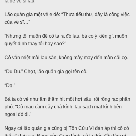
là để vệ sĩ lau.”
Lão quản gia một vẻ e dè: “Thưa tiểu thư, đây là công việc
của vệ sĩ…”
“Nhưng tôi muốn để cô ta ra đó lau, bà có ý kiến gì, muốn
quyết định thay tôi hay sao?”
Cô vẫn miệt mài lau sàn, không mảy may đến màn cãi cọ.
“Du Du.” Chợt, lão quản gia gọi tên cô.
“Dạ.”
Bà ta có vẻ như âm thầm hít một hơi sâu, rồi rõng rạc phân
phó: “Cô mau cầm cây chà kính, lau sạch mặt kính bên
ngoài đó đi.”
Ngay cả lão quản gia cũng bị Tôn Cửu Vi đàn áp thì cô có
thể cãi lại sao. Đang yên đang lành, cô ta đến đây làm gì