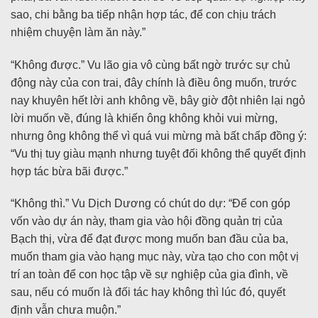
sao, chi bằng ba tiếp nhận hợp tác, để con chịu trách
nhiệm chuyện làm ăn này.”
“Không được.” Vu lão gia vô cùng bất ngờ trước sự chủ
động này của con trai, đây chính là điều ông muốn, trước
nay khuyên hết lời anh không về, bây giờ đột nhiên lại ngỏ
lời muốn về, đúng là khiến ông không khỏi vui mừng,
nhưng ông không thể vì quá vui mừng mà bất chấp đồng ý:
“Vu thị tuy giàu mạnh nhưng tuyệt đối không thể quyết định
hợp tác bừa bãi được.”
“Không thì.” Vu Dịch Dương có chút do dự: “Để con góp
vốn vào dự án này, tham gia vào hội đồng quản trị của
Bạch thị, vừa để đạt được mong muốn ban đầu của ba,
muốn tham gia vào hạng mục này, vừa tạo cho con một vị
trí an toàn để con học tập về sự nghiệp của gia đình, về
sau, nếu có muốn là đối tác hay không thì lúc đó, quyết
định vẫn chưa muộn.”