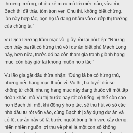
thương trường, nhiều kẻ mưu mô tới mức nào, vừa rồi,
Bạch thị đã thâu tóm trọn vẹn Chu thị, không biết chừng,
lần này hợp tác, bọn họ là đang nhằm vào cướp thị trường
của chúng ta.”
Vu Dịch Dương trầm mặc vài giây, rồi lại nói tiếp: “Nhưng
con thấy ba rất có hứng thú với dự án biệt phủ Mạch Long
này, hơn nữa, trước đó ba còn tham gia tranh giành hạng
mục, còn bây giờ lại không muốn hợp tác.”
Vu lão gia gật đầu thừa nhận: “Đúng là ba có hứng thú,
nhưng nếu hạng mục thuộc về Vu thị, ba tuyệt đối sẽ
không từ chối, nhưng hạng mục này đang thuộc về một tập
đoàn khác, mà Vu thị trước nay rất có tiếng, vị thế còn cao
hơn Bạch thị, một khi đồng ý hợp tác, sẽ thu hút vô số các
nhà đầu tư rót vốn vào, cùng Bạch thị xây dựng dự án và
có lẽ, dự án này sẽ là bước ngoặt trong lĩnh vực xây dựng,
hiển nhiên nguồn lợi thu về phải là một con số không