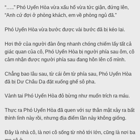
“…..” Phó Uyển Hòa vừa xấu hổ vừa tức giận, đứng lên,
“Anh cứ đợi ở phòng khách, em về phòng ngủ đã.”
Phó Uyển Hòa vừa bước được vài bước đã bị kéo lại.
Hơi thở của người đàn ông nhanh chóng chiếm lấy tất cả
giác quan của cô, Phó Uyển Hòa bị người phía sau ôm, cô
cảm nhận được người phía sau đang hôn lên cổ mình.
Chẳng bao lâu sau, từ cái ôm từ phía sau, Phó Uyển Hòa
đã bị Dư Châu Dạ đặt xuống ghế sô pha.
Vành tai Phó Uyển Hòa đỏ bừng như muốn trích ra máu.
Thực ra Phó Uyển Hòa đã quen với sự thân mật xảy ra bất
thình lình này rồi, nhưng địa điểm lần này không giống.
Đây là nhà cô, là nơi cô sống từ nhỏ tới lớn, cũng là nơi ba