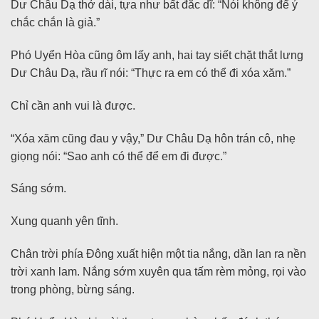
Dư Châu Dạ thở dài, tựa như bất đắc dĩ: “Nói không để ý
chắc chắn là giả.”
Phó Uyển Hòa cũng ôm lấy anh, hai tay siết chặt thắt lưng
Dư Châu Dạ, rầu rĩ nói: “Thực ra em có thể đi xóa xăm.”
Chỉ cần anh vui là được.
“Xóa xăm cũng đau y vậy,” Dư Châu Dạ hôn trán cô, nhẹ
giọng nói: “Sao anh có thể để em đi được.”
Sáng sớm.
Xung quanh yên tĩnh.
Chân trời phía Đông xuất hiện một tia nắng, dần lan ra nền
trời xanh lam. Nắng sớm xuyên qua tấm rèm mỏng, rọi vào
trong phòng, bừng sáng.