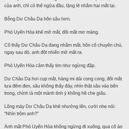
của anh, chỉ có thể ngửa đầu, lặng lẽ nhắm hai mắt lại.
Bỗng Dư Châu Dạ hôn sâu hơn.
Phó Uyển Hòa khẽ mở mắt, đôi mắt mơ màng.
Cô thấy Dư Châu Dạ đang nhắm mắt, hôn cô chuyên chú,
ngay sau đó, anh đột nhiên mở mắt ra.
Phó Uyển Hòa cảm thấy tim như ngừng đập.
Dư Châu Dạ hơi cụp mắt, hàng mi dài cong cong, đôi mắt
tựa đêm đen, sâu không thấy đáy, nhìn thật sâu vào bên
trong, chính là một mảnh tình ý không hề che giấu.
Lông mày Dư Châu Dạ khẽ nhướng lên, cười nhẹ nói:
“Nhìn trộm anh?”
Ánh mắt Phó Uyển Hòa không ngừng đi xuống, qua cổ áo