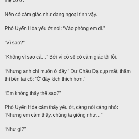
mẹ cô ở.
Nên có cảm giác như đang ngoại tình vậy.
Phó Uyển Hòa yếu ớt nói: “Vào phòng em đi.”
“Vì sao?”
“Không vì sao cả…” Bởi vì cô sẽ có cảm giác tội lỗi.
“Nhưng anh chỉ muốn ở đây.” Dư Châu Dạ cụp mắt, thầm
thì bên tai cô: “Ở đây kích thích hơn.”
“Em không thấy thế sao?”
Phó Uyển Hòa cảm thấy yếu ớt, càng nói càng nhỏ:
“Nhưng em cảm thấy, chúng ta giống như…”
“Như gì?”