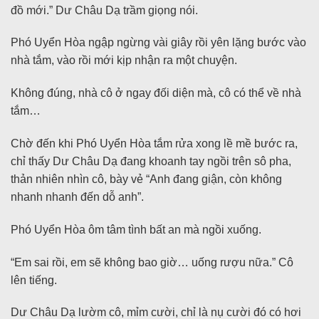
đồ mới.” Dư Châu Dạ trầm giọng nói.
Phó Uyển Hòa ngập ngừng vài giây rồi yên lặng bước vào
nhà tắm, vào rồi mới kịp nhận ra một chuyện.
Không đúng, nhà cô ở ngay đối diện mà, cô có thể về nhà
tắm…
Chờ đến khi Phó Uyển Hòa tắm rửa xong lề mề bước ra,
chỉ thấy Dư Châu Dạ đang khoanh tay ngồi trên sô pha,
thản nhiên nhìn cô, bày vẻ “Anh đang giận, còn không
nhanh nhanh đến dỗ anh”.
Phó Uyển Hòa ôm tâm tình bất an mà ngồi xuống.
“Em sai rồi, em sẽ không bao giờ… uống rượu nữa.” Cô
lên tiếng.
Dư Châu Dạ lườm cô, mỉm cười, chỉ là nụ cười đó có hơi