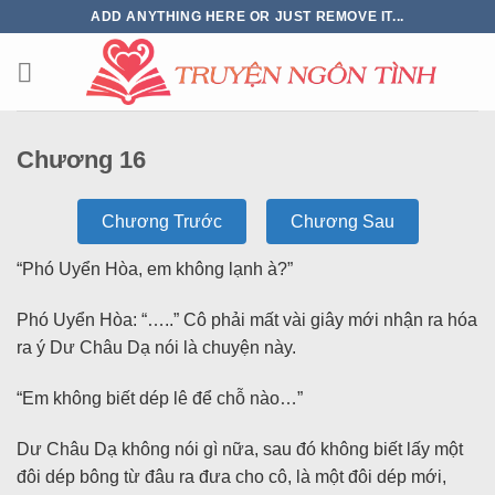
ADD ANYTHING HERE OR JUST REMOVE IT...
Chương 16
Chương Trước
Chương Sau
“Phó Uyển Hòa, em không lạnh à?”
Phó Uyển Hòa: “…..” Cô phải mất vài giây mới nhận ra hóa
ra ý Dư Châu Dạ nói là chuyện này.
“Em không biết dép lê để chỗ nào…”
Dư Châu Dạ không nói gì nữa, sau đó không biết lấy một
đôi dép bông từ đâu ra đưa cho cô, là một đôi dép mới,