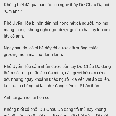
Không biết đã qua bao lâu, cô nghe thấy Dư Châu Dạ nói:
“Ôm anh.”
Phó Uyển Hòa bị hôn đến nỗi nóng hết cả người, mơ mơ
màng màng, không nghĩ ngợi được gì, đưa hai tay lên ôm
lấy cổ anh.
Ngay sau đó, cô bị bế dậy rồi được đặt xuống chiếc
giường mềm mại, hơi lành lạnh.
Phó Uyển Hòa cảm nhận được bàn tay Dư Châu Dạ đang
thăm dò trong quần áo của mình, cả người trở nên cứng
đờ, nhưng ngay khoảnh khắc người kia vén vạt áo cô lên,
lại nhanh chóng rút lại, như đang kiềm chế bản thân.
Anh lại gần rồi lại hôn cô.
Không biết có phải Dư Châu Dạ đang trả thù hay không
mà hôn lên cổ cô một cái, đi xuống một chút nữa, đặt một