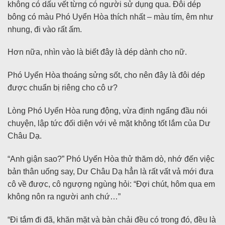
không có dấu vết từng có người sử dụng qua. Đôi dép
bông có màu Phó Uyển Hòa thích nhất – màu tím, êm như
nhung, đi vào rất ấm.
Hơn nữa, nhìn vào là biết đây là dép dành cho nữ.
Phó Uyển Hòa thoáng sửng sốt, cho nên đây là đôi dép
được chuẩn bị riêng cho cô ư?
Lòng Phó Uyển Hòa rung động, vừa định ngẩng đầu nói
chuyện, lập tức đối diện với vẻ mặt không tốt lắm của Dư
Châu Dạ.
“Anh giận sao?” Phó Uyển Hòa thử thăm dò, nhớ đến việc
bản thân uống say, Dư Châu Dạ hẳn là rất vất vả mới đưa
cô về được, cô ngượng ngùng hỏi: “Đợi chút, hôm qua em
không nôn ra người anh chứ…”
“Đi tắm đi đã, khăn mặt và bàn chải đều có trong đó, đều là