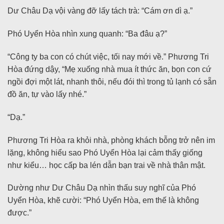
Dư Châu Dạ vội vàng đỡ lấy tách trà: “Cám ơn dì ạ.”
Phó Uyển Hòa nhìn xung quanh: “Ba đâu ạ?”
“Công ty ba con có chút việc, tối nay mới về.” Phương Tri
Hòa đứng dậy, “Mẹ xuống nhà mua ít thức ăn, bọn con cứ
ngồi đợi một lát, nhanh thôi, nếu đói thì trong tủ lạnh có sẵn
đồ ăn, tự vào lấy nhé.”
“Dạ.”
Phương Tri Hòa ra khỏi nhà, phòng khách bỗng trở nên im
lặng, không hiểu sao Phó Uyển Hòa lại cảm thấy giống
như kiểu… học cấp ba lén dẫn bạn trai về nhà thân mật.
Dường như Dư Châu Dạ nhìn thấu suy nghĩ của Phó
Uyển Hòa, khẽ cười: “Phó Uyển Hòa, em thế là không
được.”