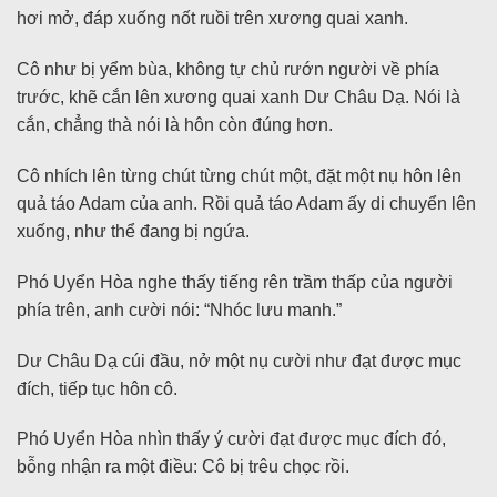
hơi mở, đáp xuống nốt ruồi trên xương quai xanh.
Cô như bị yểm bùa, không tự chủ rướn người về phía
trước, khẽ cắn lên xương quai xanh Dư Châu Dạ. Nói là
cắn, chẳng thà nói là hôn còn đúng hơn.
Cô nhích lên từng chút từng chút một, đặt một nụ hôn lên
quả táo Adam của anh. Rồi quả táo Adam ấy di chuyển lên
xuống, như thể đang bị ngứa.
Phó Uyển Hòa nghe thấy tiếng rên trầm thấp của người
phía trên, anh cười nói: “Nhóc lưu manh.”
Dư Châu Dạ cúi đầu, nở một nụ cười như đạt được mục
đích, tiếp tục hôn cô.
Phó Uyển Hòa nhìn thấy ý cười đạt được mục đích đó,
bỗng nhận ra một điều: Cô bị trêu chọc rồi.