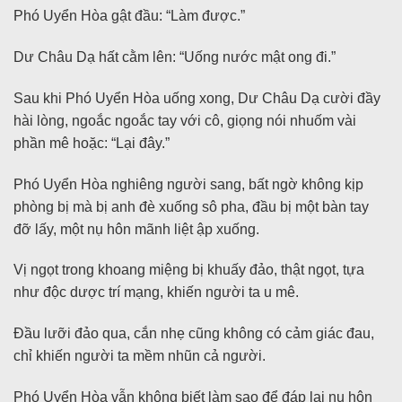
Phó Uyển Hòa gật đầu: “Làm được.”
Dư Châu Dạ hất cằm lên: “Uống nước mật ong đi.”
Sau khi Phó Uyển Hòa uống xong, Dư Châu Dạ cười đầy
hài lòng, ngoắc ngoắc tay với cô, giọng nói nhuốm vài
phần mê hoặc: “Lại đây.”
Phó Uyển Hòa nghiêng người sang, bất ngờ không kịp
phòng bị mà bị anh đè xuống sô pha, đầu bị một bàn tay
đỡ lấy, một nụ hôn mãnh liệt ập xuống.
Vị ngọt trong khoang miệng bị khuấy đảo, thật ngọt, tựa
như độc dược trí mạng, khiến người ta u mê.
Đầu lưỡi đảo qua, cắn nhẹ cũng không có cảm giác đau,
chỉ khiến người ta mềm nhũn cả người.
Phó Uyển Hòa vẫn không biết làm sao để đáp lại nụ hôn