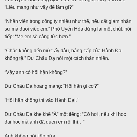
“Liều mạng như vậy để làm gì?”
“Nhân viên trong công ty nhiều như thế, nếu cắt giảm nhân
sự mà đuổi việc em,” Phó Uyển Hòa dừng lại một chút, nói
tiếp: “Mẹ em sẽ càng tức hơn.”
“Chắc không đến mức ấy đâu, bằng cấp của Hành Đại
không tệ.” Dư Châu Dạ nói một cách thản nhiên.
“Vậy anh có hối hận không?”
Dư Châu Dạ hoang mang: “Hối hận gì cơ?”
“Hối hận không thi vào Hành Đại.”
Dư Châu Dạ khe khẽ “À” một tiếng: “Có hơi, nếu khi học
đại học mà anh đã quen em rồi thì…”
Anh không nói tiếp nữa.