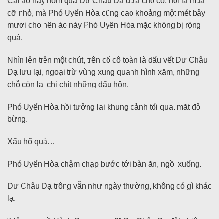
Cái áo này hôm qua Dư Châu Dạ đưa cho cô, nói là mua
cỡ nhỏ, mà Phó Uyển Hòa cũng cao khoảng một mét bảy
mươi cho nên áo này Phó Uyển Hòa mặc không bị rộng
quá.
Nhìn lên trên một chút, trên cổ cô toàn là dấu vết Dư Châu
Dạ lưu lại, ngoại trừ vùng xung quanh hình xăm, những
chỗ còn lại chi chít những dấu hôn.
Phó Uyển Hòa hồi tưởng lại khung cảnh tối qua, mặt đỏ
bừng.
Xấu hổ quá…
Phó Uyển Hòa chậm chạp bước tới bàn ăn, ngồi xuống.
Dư Châu Dạ trông vẫn như ngày thường, không có gì khác
lạ.