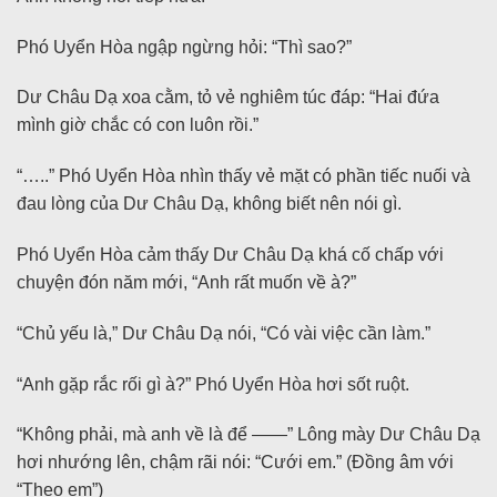
Phó Uyển Hòa ngập ngừng hỏi: “Thì sao?”
Dư Châu Dạ xoa cằm, tỏ vẻ nghiêm túc đáp: “Hai đứa
mình giờ chắc có con luôn rồi.”
“…..” Phó Uyển Hòa nhìn thấy vẻ mặt có phần tiếc nuối và
đau lòng của Dư Châu Dạ, không biết nên nói gì.
Phó Uyển Hòa cảm thấy Dư Châu Dạ khá cố chấp với
chuyện đón năm mới, “Anh rất muốn về à?”
“Chủ yếu là,” Dư Châu Dạ nói, “Có vài việc cần làm.”
“Anh gặp rắc rối gì à?” Phó Uyển Hòa hơi sốt ruột.
“Không phải, mà anh về là để ——” Lông mày Dư Châu Dạ
hơi nhướng lên, chậm rãi nói: “Cưới em.” (Đồng âm với
“Theo em”)