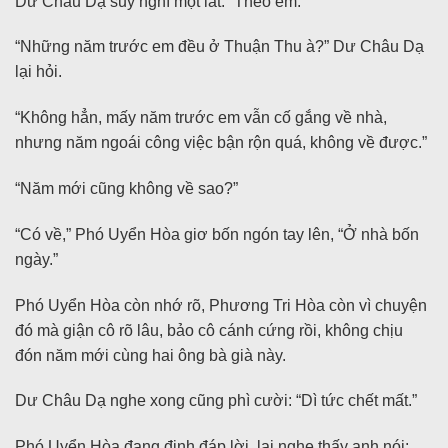
Dư Châu Dạ suy nghĩ một lát: “Theo em.”
“Những năm trước em đều ở Thuận Thu à?” Dư Châu Dạ
lại hỏi.
“Không hẳn, mấy năm trước em vẫn cố gắng về nhà,
nhưng năm ngoái công việc bận rộn quá, không về được.”
“Năm mới cũng không về sao?”
“Có về,” Phó Uyển Hòa giơ bốn ngón tay lên, “Ở nhà bốn
ngày.”
Phó Uyển Hòa còn nhớ rõ, Phương Tri Hòa còn vì chuyện
đó mà giận cô rõ lâu, bảo cô cánh cứng rồi, không chịu
đón năm mới cùng hai ông bà già này.
Dư Châu Dạ nghe xong cũng phì cười: “Dì tức chết mất.”
Phó Uyển Hòa đang định đáp lời, lại nghe thấy anh nói: