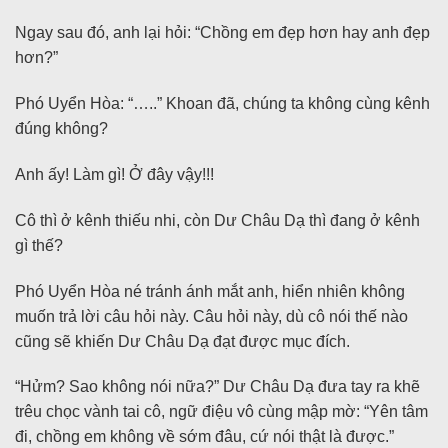
Ngay sau đó, anh lại hỏi: “Chồng em đẹp hơn hay anh đẹp
hơn?”
Phó Uyển Hòa: “…..” Khoan đã, chúng ta không cùng kênh
đúng không?
Anh ấy! Làm gì! Ở đây vậy!!!
Cô thì ở kênh thiếu nhi, còn Dư Châu Dạ thì đang ở kênh
gì thế?
Phó Uyển Hòa né tránh ánh mắt anh, hiển nhiên không
muốn trả lời câu hỏi này. Câu hỏi này, dù cô nói thế nào
cũng sẽ khiến Dư Châu Dạ đạt được mục đích.
“Hửm? Sao không nói nữa?” Dư Châu Dạ đưa tay ra khẽ
trêu chọc vành tai cô, ngữ điệu vô cùng mập mờ: “Yên tâm
đi, chồng em không về sớm đâu, cứ nói thật là được.”