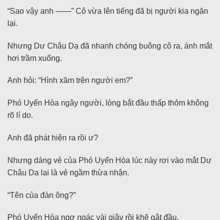
“Sao vậy anh ——” Cô vừa lên tiếng đã bị người kia ngăn
lại.
Nhưng Dư Châu Dạ đã nhanh chóng buông cô ra, ánh mắt
hơi trầm xuống.
Anh hỏi: “Hình xăm trên người em?”
Phó Uyển Hòa ngây người, lòng bắt đầu thấp thỏm không
rõ lí do.
Anh đã phát hiện ra rồi ư?
Nhưng dáng vẻ của Phó Uyển Hòa lúc này rơi vào mắt Dư
Châu Dạ lại là vẻ ngầm thừa nhận.
“Tên của đàn ông?”
Phó Uyển Hòa ngơ ngác vài giây rồi khẽ gật đầu.