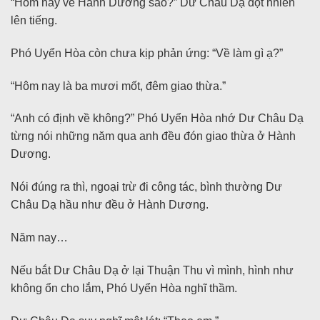
“Hôm nay về Hành Dương sao?” Dư Châu Dạ đột nhiên
lên tiếng.
Phó Uyển Hòa còn chưa kịp phản ứng: “Về làm gì ạ?”
“Hôm nay là ba mươi mốt, đêm giao thừa.”
“Anh có định về không?” Phó Uyển Hòa nhớ Dư Châu Dạ
từng nói những năm qua anh đều đón giao thừa ở Hành
Dương.
Nói đúng ra thì, ngoại trừ đi công tác, bình thường Dư
Châu Dạ hầu như đều ở Hành Dương.
Năm nay…
Nếu bắt Dư Châu Dạ ở lại Thuận Thu vì mình, hình như
không ổn cho lắm, Phó Uyển Hòa nghĩ thầm.