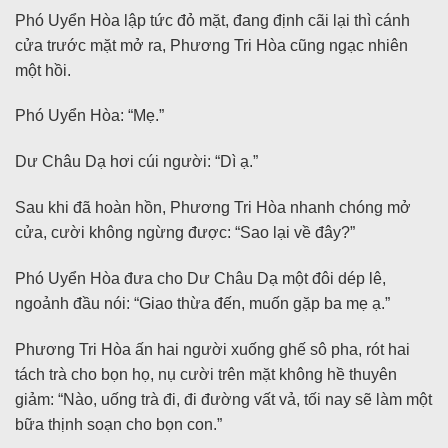
Phó Uyển Hòa lập tức đỏ mặt, đang định cãi lại thì cánh
cửa trước mặt mở ra, Phương Tri Hòa cũng ngạc nhiên
một hồi.
Phó Uyển Hòa: “Mẹ.”
Dư Châu Dạ hơi cúi người: “Dì ạ.”
Sau khi đã hoàn hồn, Phương Tri Hòa nhanh chóng mở
cửa, cười không ngừng được: “Sao lại về đây?”
Phó Uyển Hòa đưa cho Dư Châu Dạ một đôi dép lê,
ngoảnh đầu nói: “Giao thừa đến, muốn gặp ba mẹ ạ.”
Phương Tri Hòa ấn hai người xuống ghế sô pha, rót hai
tách trà cho bọn họ, nụ cười trên mặt không hề thuyên
giảm: “Nào, uống trà đi, đi đường vất vả, tối nay sẽ làm một
bữa thịnh soạn cho bọn con.”