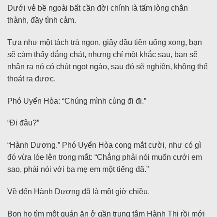
Dưới vẻ bề ngoài bất cần đời chính là tấm lòng chân
thành, đầy tình cảm.
Tựa như một tách trà ngon, giây đầu tiên uống xong, bạn
sẽ cảm thấy đắng chát, nhưng chỉ một khắc sau, bạn sẽ
nhận ra nó có chút ngọt ngào, sau đó sẽ nghiện, không thể
thoát ra được.
Phó Uyển Hòa: “Chúng mình cùng đi đi.”
“Đi đâu?”
“Hành Dương.” Phó Uyển Hòa cong mắt cười, như có gì
đó vừa lóe lên trong mắt: “Chẳng phải nói muốn cưới em
sao, phải nói với ba mẹ em một tiếng đã.”
Về đến Hành Dương đã là một giờ chiều.
Bọn họ tìm một quán ăn ở gần trung tâm Hành Thị rồi mới