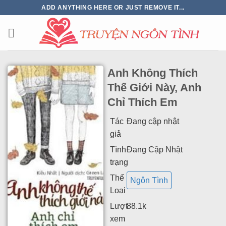
ADD ANYTHING HERE OR JUST REMOVE IT...
Anh Không Thích
Thế Giới Này, Anh
Chỉ Thích Em
Tác
Đang cập nhật
giả
Tình
Đang Cập Nhật
trạng
Thể
Ngôn Tình
Loại
Lượt
88.1k
xem