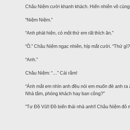
Châu Niệm cười khanh khách. Hiển nhiên vô cùng 
“Niệm Niệm.”
“Anh phát hiện, có một thứ em rất thích ăn.”
“Ồ.” Châu Niệm ngạc nhiên, híp mắt cười. “Thứ gì?
“Anh.”
Châu Niệm: “…” Cái rắm!
“Ánh mắt em nhìn anh đều nói em muốn đè anh ra 
Nhà tắm, phòng khách hay ban công?”
“Tư Đồ Vũ!! Đồ biến thái nhà anh!! Châu Niệm đỏ m