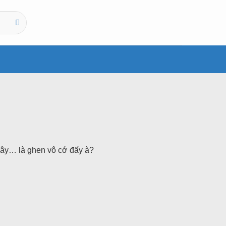
đây… là ghen vô cớ đấy à?