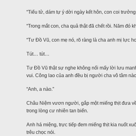
“Tiểu tử, dám tự ý dời ngày kết hôn, con coi trưởng
“Trong mắt con, cha quả thật đã chết rồi. Năm đó 
“Tư Đồ Vũ, con mẹ nó, rõ ràng là cha anh mị lực
Tút… tút…
Tư Đồ Vũ thật sự nghe không nổi mấy lời lưu manh,
vui. Công lao của anh đều bị người cha vô tâm nào
“Anh, a nào.”
Châu Niệm vươn người, gắp một miếng thịt đưa về 
trong lòng cư nhiên tan biến.
Anh há miệng, trực tiếp đem miếng thịt kia nuốt xu
trêu chọc nói.