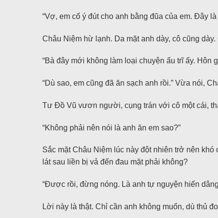
“Vợ, em cố ý đút cho anh bằng đũa của em. Đây là 
Châu Niệm hừ lạnh. Da mặt anh dày, cô cũng dày. 
“Bà đây mới không làm loại chuyện ấu trĩ ấy. Hôn g
“Dù sao, em cũng đã ăn sạch anh rồi.” Vừa nói, C
Tư Đồ Vũ vươn người, cụng trán với cô một cái, th
“Không phải nên nói là anh ăn em sao?”
Sắc mặt Châu Niệm lúc này đột nhiên trở nên khó c
lát sau liền bị vả đến đau mặt phải không?
“Được rồi, đừng nóng. Là anh tự nguyện hiến dâng c
Lời này là thật. Chỉ cần anh không muốn, dù thủ 