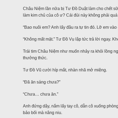
Châu Niệm lần nữa bị Tư Đồ Duật làm cho chết sữn
làm kim chủ của cô ư? Cái đùi này không phải quá 
“Bao nuôi em? Anh lấy đâu ra tự tin đó. Lỡ em vào g
“Không mất mặt.” Tư Đồ Vụ lập tức trả lời ngay. K
Trái tim Châu Niệm như muốn nhảy ra khỏi lồng n
thưởng thức.
Tư Đồ Vũ cười híp mắt, nhàn nhã mở miệng.
“Đã ăn sáng chưa?”
“Chưa… chưa ăn.”
Anh đứng dậy, nắm lấy tay cô, dẫn cô xuống phòng
bảo bối mà nâng niu.