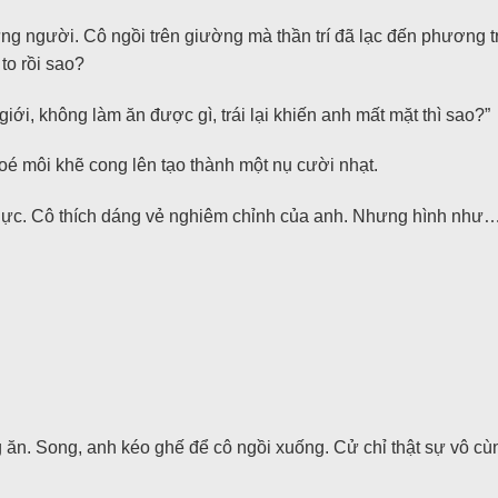
g người. Cô ngồi trên giường mà thần trí đã lạc đến phương t
to rồi sao?
iới, không làm ăn được gì, trái lại khiến anh mất mặt thì sao?”
hoé môi khẽ cong lên tạo thành một nụ cười nhạt.
gực. Cô thích dáng vẻ nghiêm chỉnh của anh. Nhưng hình như…
 ăn. Song, anh kéo ghế để cô ngồi xuống. Cử chỉ thật sự vô cù