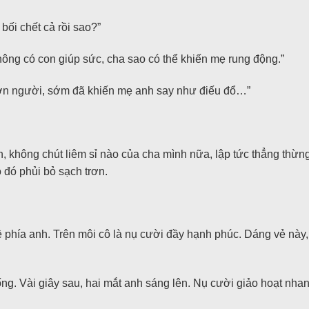
 bối chết cả rồi sao?”
không có con giúp sức, cha sao có thể khiến mẹ rung động.”
 hơn người, sớm đã khiến mẹ anh say như điếu đổ…”
 không chút liêm sỉ nào của cha mình nữa, lập tức thẳng thừng
 đó phủi bỏ sạch trơn.
phía anh. Trên môi cô là nụ cười đầy hạnh phúc. Dáng vẻ này,
ống. Vài giây sau, hai mắt anh sáng lên. Nụ cười giảo hoạt nha