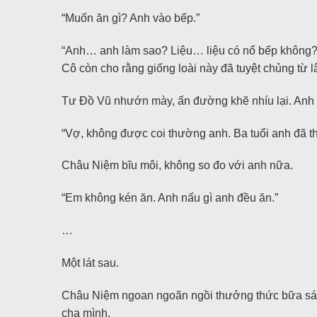
“Muốn ăn gì? Anh vào bếp.”
“Anh… anh làm sao? Liệu… liệu có nổ bếp không?”
Cô còn cho rằng giống loài này đã tuyệt chủng từ l
Tư Đồ Vũ nhướn mày, ấn đường khẽ nhíu lại. Anh cú
“Vợ, không được coi thường anh. Ba tuổi anh đã th
Châu Niệm bĩu môi, không so đo với anh nữa.
“Em không kén ăn. Anh nấu gì anh đều ăn.”
…
Một lát sau.
Châu Niệm ngoan ngoãn ngồi thưởng thức bữa sáng 
cha mình.